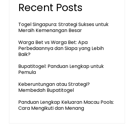
Recent Posts
Togel Singapura: Strategi Sukses untuk
Meraih Kemenangan Besar
Warga Bet vs Warga Bet: Apa
Perbedaannya dan Siapa yang Lebih
Baik?
Bupatitogel: Panduan Lengkap untuk
Pemula
Keberuntungan atau Strategi?
Membedah Bupatitogel
Panduan Lengkap Keluaran Macau Pools:
Cara Mengikuti dan Menang