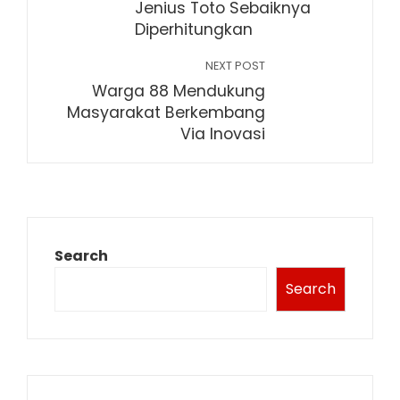
Jenius Toto Sebaiknya
Diperhitungkan
NEXT POST
Warga 88 Mendukung
Masyarakat Berkembang
Via Inovasi
Search
Search