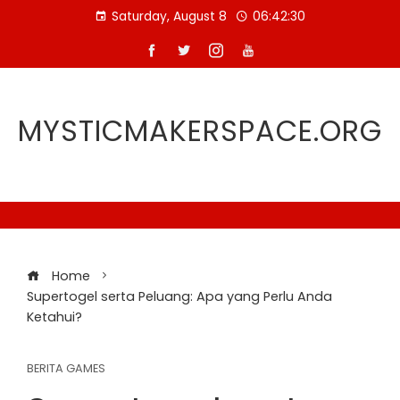
Skip
Saturday, August 8
06:42:30
to
content
MYSTICMAKERSPACE.ORG
Home
Supertogel serta Peluang: Apa yang Perlu Anda
Ketahui?
BERITA GAMES