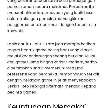
yang bersifat pribadi serta data perdagangan
pemain aman secara maksimal. Perbaikan itu
menumbuhkan kepercayaan yang lebih besar
dalam kalangan pemain, memungkinkan
penggemar untuk bermain dengan tanpa rasa
khawatir.
Lebih dari itu, Jenius Toto juga memperhatikan
ragam bentuk game paling baru yang dibuat
melalui kecenderungan sedang berjalan. Mulai
dari games lama hingga variant modern, setiap
dipersiapkan untuk memenuhi rasa juga
preferensi yang beraneka. Pembaharuan terkait
dengan beragam game ini jelas menyebabkan
Jenius Toto sebagai alternatif menarik kepada
pecinta games.
Keuntungan Memakai