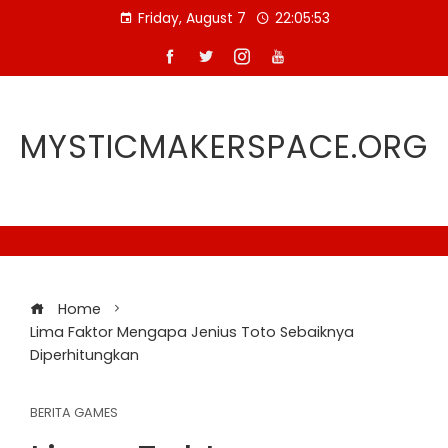
Skip
Friday, August 7
22:05:53
to
content
MYSTICMAKERSPACE.ORG
Home
Lima Faktor Mengapa Jenius Toto Sebaiknya
Diperhitungkan
BERITA GAMES