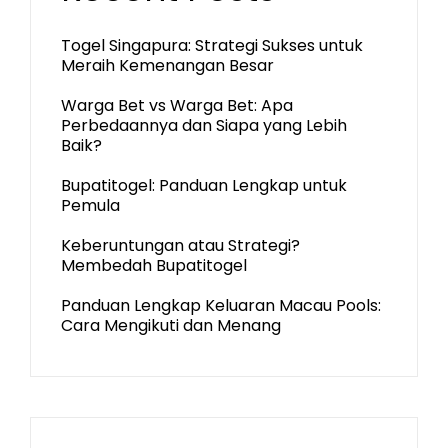
Togel Singapura: Strategi Sukses untuk
Meraih Kemenangan Besar
Warga Bet vs Warga Bet: Apa
Perbedaannya dan Siapa yang Lebih
Baik?
Bupatitogel: Panduan Lengkap untuk
Pemula
Keberuntungan atau Strategi?
Membedah Bupatitogel
Panduan Lengkap Keluaran Macau Pools:
Cara Mengikuti dan Menang