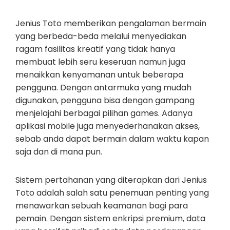
Jenius Toto memberikan pengalaman bermain
yang berbeda-beda melalui menyediakan
ragam fasilitas kreatif yang tidak hanya
membuat lebih seru keseruan namun juga
menaikkan kenyamanan untuk beberapa
pengguna. Dengan antarmuka yang mudah
digunakan, pengguna bisa dengan gampang
menjelajahi berbagai pilihan games. Adanya
aplikasi mobile juga menyederhanakan akses,
sebab anda dapat bermain dalam waktu kapan
saja dan di mana pun.
Sistem pertahanan yang diterapkan dari Jenius
Toto adalah salah satu penemuan penting yang
menawarkan sebuah keamanan bagi para
pemain. Dengan sistem enkripsi premium, data