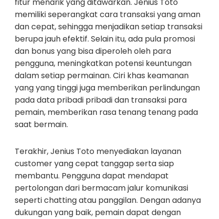
fitur menarik yang ditawarkan. Jenius Toto
memiliki seperangkat cara transaksi yang aman
dan cepat, sehingga menjadikan setiap transaksi
berupa jauh efektif. Selain itu, ada pula promosi
dan bonus yang bisa diperoleh oleh para
pengguna, meningkatkan potensi keuntungan
dalam setiap permainan. Ciri khas keamanan
yang yang tinggi juga memberikan perlindungan
pada data pribadi pribadi dan transaksi para
pemain, memberikan rasa tenang tenang pada
saat bermain.
Terakhir, Jenius Toto menyediakan layanan
customer yang cepat tanggap serta siap
membantu. Pengguna dapat mendapat
pertolongan dari bermacam jalur komunikasi
seperti chatting atau panggilan. Dengan adanya
dukungan yang baik, pemain dapat dengan