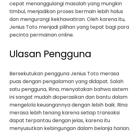
cepat menanggulangi masalah yang mungkin
timbul, menjadikan proses bermain lebih halus
dan mengurangi kekhawatiran. Oleh karena itu,
Jenius Toto menjadi pilihan yang tepat bagi para
pecinta permainan online.
Ulasan Pengguna
Bersekutukan pengguna Jenius Toto merasa
puas dengan pengalaman yang didapat. Salah
satu pengguna, Rina, menyatakan bahwa sistem
ini sangat mudah dioperasikan dan bantu dalam
mengelola keuangannya dengan lebih baik. Rina
merasa lebih tenang karena setiap transaksi
dapat terpantau dengan jelas, karena itu
menyusutkan kebingungan dalam belanja harian.