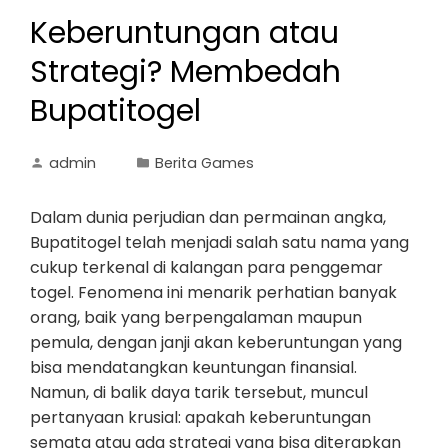
Keberuntungan atau
Strategi? Membedah
Bupatitogel
admin
Berita Games
Dalam dunia perjudian dan permainan angka,
Bupatitogel telah menjadi salah satu nama yang
cukup terkenal di kalangan para penggemar
togel. Fenomena ini menarik perhatian banyak
orang, baik yang berpengalaman maupun
pemula, dengan janji akan keberuntungan yang
bisa mendatangkan keuntungan finansial.
Namun, di balik daya tarik tersebut, muncul
pertanyaan krusial: apakah keberuntungan
semata atau ada strategi yang bisa diterapkan