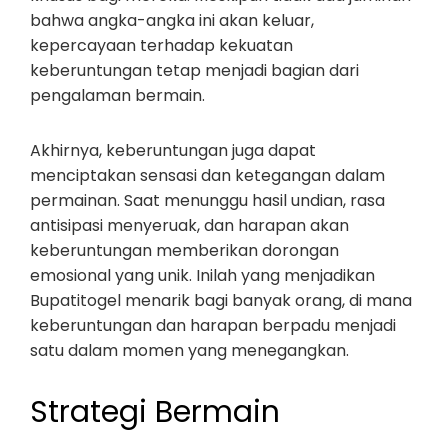
bahwa angka-angka ini akan keluar,
kepercayaan terhadap kekuatan
keberuntungan tetap menjadi bagian dari
pengalaman bermain.
Akhirnya, keberuntungan juga dapat
menciptakan sensasi dan ketegangan dalam
permainan. Saat menunggu hasil undian, rasa
antisipasi menyeruak, dan harapan akan
keberuntungan memberikan dorongan
emosional yang unik. Inilah yang menjadikan
Bupatitogel menarik bagi banyak orang, di mana
keberuntungan dan harapan berpadu menjadi
satu dalam momen yang menegangkan.
Strategi Bermain