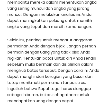
membantu mereka dalam menentukan angka
yang sering muncul dan angka yang jarang
muncul. Dengan melakukan analisis ini, Anda
dapat meningkatkan peluang untuk memilih
angka yang tepat dan meraih kemenangan.
Selain itu, penting untuk mengatur anggaran
permainan Anda dengan bijak. Jangan pernah
bermain dengan uang yang tidak bisa Anda
rugikan. Tentukan batas untuk diri Anda sendiri
sebelum mulai bermain dan disiplinlah dalam
mengikuti batas tersebut. Dengan cara ini, Anda
dapat menghindari kerugian yang besar dan
tetap menikmati permainan tanpa stres.
Ingatlah bahwa Bupatitogel harus dianggap
sebagai hiburan, bukan sebagai cara untuk
mendapatkan uang dengan cepat.