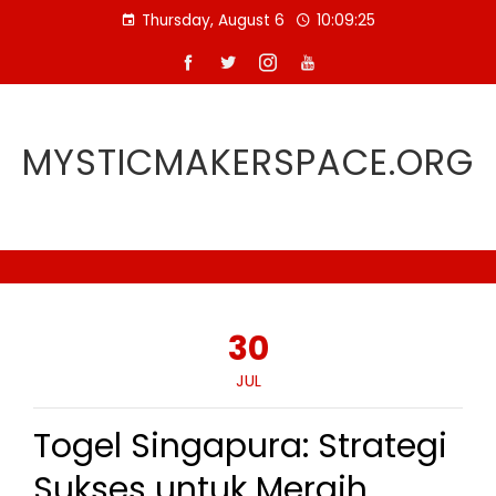
Skip
Thursday, August 6
10:09:26
to
content
MYSTICMAKERSPACE.ORG
30
JUL
Togel Singapura: Strategi
Sukses untuk Meraih