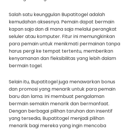
Salah satu keunggulan Bupatitogel adalah
kemudahan aksesnya. Pemain dapat bermain
kapan saja dan di mana saja melalui perangkat
seluler atau komputer. Fitur ini memungkinkan
para pemain untuk menikmati permainan tanpa
harus pergi ke tempat tertentu, memberikan
kenyamanan dan fleksibilitas yang lebih dalam
bermain togel.
Selain itu, Bupatitogel juga menawarkan bonus
dan promosi yang menarik untuk para pemain
baru dan lama. Ini membuat pengalaman
bermain semakin menarik dan bermanfaat.
Dengan berbagai pilihan taruhan dan insentif
yang tersedia, Bupatitogel menjadi pilihan
menarik bagi mereka yang ingin mencoba