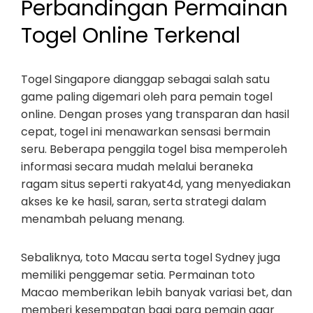
Perbandingan Permainan
Togel Online Terkenal
Togel Singapore dianggap sebagai salah satu
game paling digemari oleh para pemain togel
online. Dengan proses yang transparan dan hasil
cepat, togel ini menawarkan sensasi bermain
seru. Beberapa penggila togel bisa memperoleh
informasi secara mudah melalui beraneka
ragam situs seperti rakyat4d, yang menyediakan
akses ke ke hasil, saran, serta strategi dalam
menambah peluang menang.
Sebaliknya, toto Macau serta togel Sydney juga
memiliki penggemar setia. Permainan toto
Macao memberikan lebih banyak variasi bet, dan
memberi kesempatan bagi para pemain agar