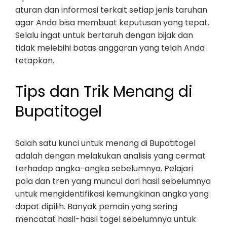
aturan dan informasi terkait setiap jenis taruhan
agar Anda bisa membuat keputusan yang tepat.
Selalu ingat untuk bertaruh dengan bijak dan
tidak melebihi batas anggaran yang telah Anda
tetapkan.
Tips dan Trik Menang di
Bupatitogel
Salah satu kunci untuk menang di Bupatitogel
adalah dengan melakukan analisis yang cermat
terhadap angka-angka sebelumnya. Pelajari
pola dan tren yang muncul dari hasil sebelumnya
untuk mengidentifikasi kemungkinan angka yang
dapat dipilih. Banyak pemain yang sering
mencatat hasil-hasil togel sebelumnya untuk