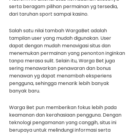
serta beragam pilihan permainan yg tersedia,
dari taruhan sport sampai kasino.
Salah satu nilai tambah WargaBet adalah
tampilan user yang mudah digunakan. User
dapat dengan mudah menavigasi situs dan
menemukan permainan yang penonton inginkan
tanpa merasa sulit. Selain itu, Warga Bet juga
sering menawarkan penawaran dan bonus
menawan yg dapat menambah eksperiens
pengguna, sehingga menarik lebih banyak
banyak baru.
Warga Bet pun memberikan fokus lebih pada
keamanan dan kerahasiaan pengguna. Dengan
teknologi pengamanan yang canggih, situs ini
berupaya untuk melindungi informasi serta