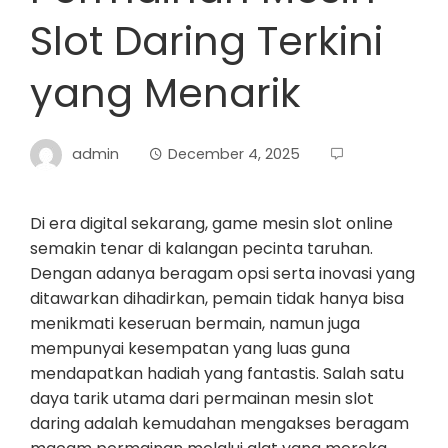
Slot Daring Terkini
yang Menarik
admin
December 4, 2025
Di era digital sekarang, game mesin slot online
semakin tenar di kalangan pecinta taruhan.
Dengan adanya beragam opsi serta inovasi yang
ditawarkan dihadirkan, pemain tidak hanya bisa
menikmati keseruan bermain, namun juga
mempunyai kesempatan yang luas guna
mendapatkan hadiah yang fantastis. Salah satu
daya tarik utama dari permainan mesin slot
daring adalah kemudahan mengakses beragam