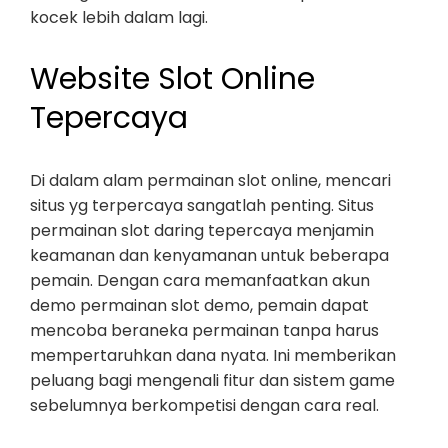
kocek lebih dalam lagi.
Website Slot Online
Tepercaya
Di dalam alam permainan slot online, mencari
situs yg terpercaya sangatlah penting. Situs
permainan slot daring tepercaya menjamin
keamanan dan kenyamanan untuk beberapa
pemain. Dengan cara memanfaatkan akun
demo permainan slot demo, pemain dapat
mencoba beraneka permainan tanpa harus
mempertaruhkan dana nyata. Ini memberikan
peluang bagi mengenali fitur dan sistem game
sebelumnya berkompetisi dengan cara real.