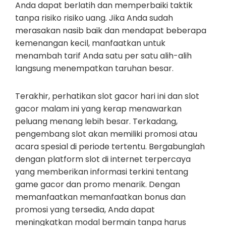
Anda dapat berlatih dan memperbaiki taktik
tanpa risiko risiko uang. Jika Anda sudah
merasakan nasib baik dan mendapat beberapa
kemenangan kecil, manfaatkan untuk
menambah tarif Anda satu per satu alih-alih
langsung menempatkan taruhan besar.
Terakhir, perhatikan slot gacor hari ini dan slot
gacor malam ini yang kerap menawarkan
peluang menang lebih besar. Terkadang,
pengembang slot akan memiliki promosi atau
acara spesial di periode tertentu. Bergabunglah
dengan platform slot di internet terpercaya
yang memberikan informasi terkini tentang
game gacor dan promo menarik. Dengan
memanfaatkan memanfaatkan bonus dan
promosi yang tersedia, Anda dapat
meningkatkan modal bermain tanpa harus