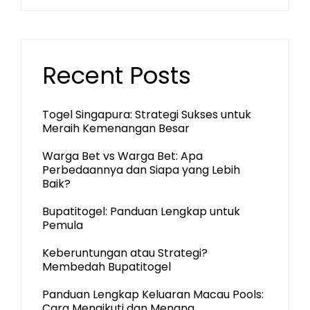
Recent Posts
Togel Singapura: Strategi Sukses untuk
Meraih Kemenangan Besar
Warga Bet vs Warga Bet: Apa
Perbedaannya dan Siapa yang Lebih
Baik?
Bupatitogel: Panduan Lengkap untuk
Pemula
Keberuntungan atau Strategi?
Membedah Bupatitogel
Panduan Lengkap Keluaran Macau Pools:
Cara Mengikuti dan Menang