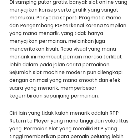
Di samping putar gratis, banyak slot online yang
menyajikan konsep serta grafik yang sangat
memukau. Penyedia seperti Pragmatic Game
dan Pengembang PG terkenal karena tampilan
yang mana menarik, yang tidak hanya
menyajikan permainan, melainkan juga
menceritakan kisah. Rasa visual yang mana
menarik ini membuat pemain merasa terlibat
lebih dalam pada jalan cerita permainan.
Sejumlah slot machine modern pun dilengkapi
dengan animasi yang mana smooth dan efek
suara yang menarik, memperbesar
kegembiraan sepanjang permainan.
Ciri lain yang tidak kalah menarik adalah RTP
Return to Player yang mana tinggi dan volatilitas
yang. Permaian Slot yang memiliki RTP yang
tinggi memberikan para pemain peluang lebih