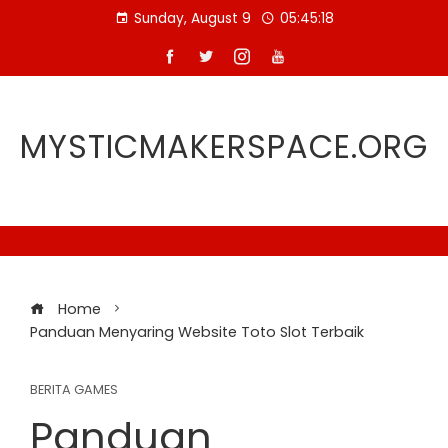
Skip
Sunday, August 9
05:45:19
to
content
MYSTICMAKERSPACE.ORG
Home
Panduan Menyaring Website Toto Slot Terbaik
BERITA GAMES
Panduan