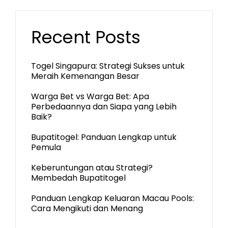
Recent Posts
Togel Singapura: Strategi Sukses untuk
Meraih Kemenangan Besar
Warga Bet vs Warga Bet: Apa
Perbedaannya dan Siapa yang Lebih
Baik?
Bupatitogel: Panduan Lengkap untuk
Pemula
Keberuntungan atau Strategi?
Membedah Bupatitogel
Panduan Lengkap Keluaran Macau Pools:
Cara Mengikuti dan Menang