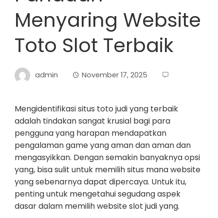
Menyaring Website
Toto Slot Terbaik
admin
November 17, 2025
Mengidentifikasi situs toto judi yang terbaik
adalah tindakan sangat krusial bagi para
pengguna yang harapan mendapatkan
pengalaman game yang aman dan aman dan
mengasyikkan. Dengan semakin banyaknya opsi
yang, bisa sulit untuk memilih situs mana website
yang sebenarnya dapat dipercaya. Untuk itu,
penting untuk mengetahui segudang aspek
dasar dalam memilih website slot judi yang.