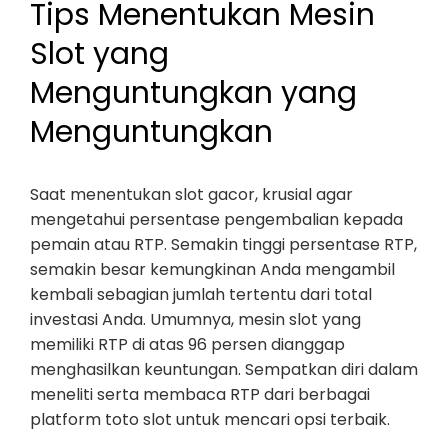
Tips Menentukan Mesin
Slot yang
Menguntungkan yang
Menguntungkan
Saat menentukan slot gacor, krusial agar
mengetahui persentase pengembalian kepada
pemain atau RTP. Semakin tinggi persentase RTP,
semakin besar kemungkinan Anda mengambil
kembali sebagian jumlah tertentu dari total
investasi Anda. Umumnya, mesin slot yang
memiliki RTP di atas 96 persen dianggap
menghasilkan keuntungan. Sempatkan diri dalam
meneliti serta membaca RTP dari berbagai
platform toto slot untuk mencari opsi terbaik.