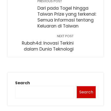
PREVIOUS POST
Dari pada Togel hingga
Taiwan Prize yang terkenal:
Semua Informasi tentang
Keluaran di Taiwan
NEXT POST
Rubah4d: Inovasi Terkini
dalam Dunia Teknologi
Search
Search