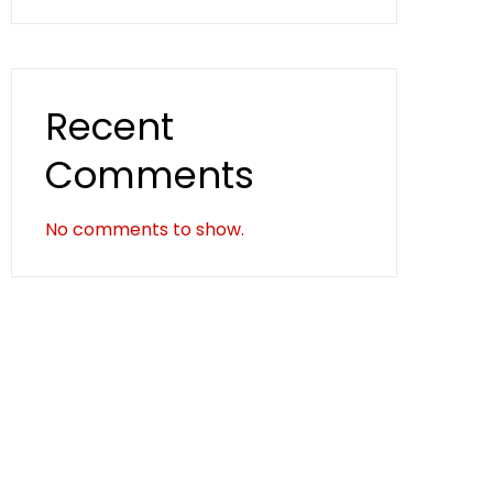
Recent
Comments
No comments to show.