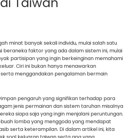
di Taiwan
h minat banyak sekali individu, mulai salah satu
ui beraneka faktor yang ada dalam sistem ini, mulai
anyak partisipan yang ingin berkeinginan memahami
eluar. Ciri ini bukan hanya menawarkan
 serta menggandakan pengalaman bermain
nyimpan pengaruh yang signifikan terhadap para
gam jenis permainan dan sistem taruhan misalnya
reka siapa saja yang ingin menjalani peruntungan.
 sebuah lomba yang menggoda yang mendapat
 serta keterampilan. Di dalam artikel ini, kita
 soal keluaran taiwan serta apa yang