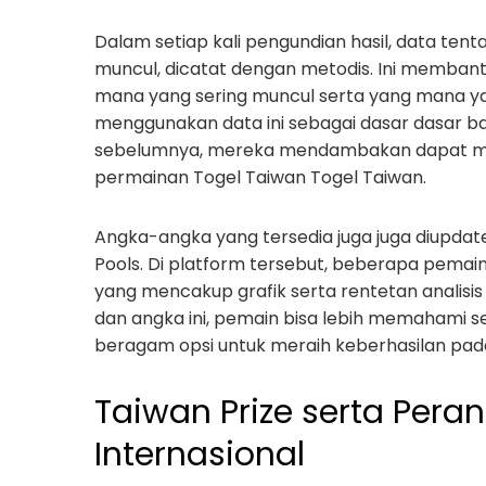
Dalam setiap kali pengundian hasil, data tent
muncul, dicatat dengan metodis. Ini memba
mana yang sering muncul serta yang mana ya
menggunakan data ini sebagai dasar dasar ba
sebelumnya, mereka mendambakan dapat m
permainan Togel Taiwan Togel Taiwan.
Angka-angka yang tersedia juga juga diupdat
Pools. Di platform tersebut, beberapa pemai
yang mencakup grafik serta rentetan analisis
dan angka ini, pemain bisa lebih memahami se
beragam opsi untuk meraih keberhasilan pad
Taiwan Prize serta Pera
Internasional