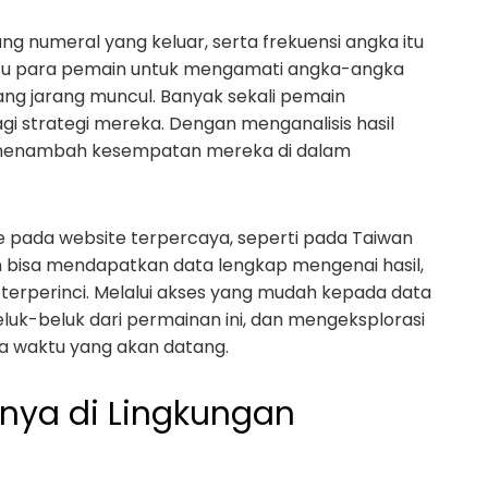
ang numeral yang keluar, serta frekuensi angka itu
ntu para pemain untuk mengamati angka-angka
ng jarang muncul. Banyak sekali pemain
gi strategi mereka. Dengan menganalisis hasil
enambah kesempatan mereka di dalam
e pada website terpercaya, seperti pada Taiwan
n bisa mendapatkan data lengkap mengenai hasil,
 terperinci. Melalui akses yang mudah kepada data
luk-beluk dari permainan ini, dan mengeksplorasi
a waktu yang akan datang.
nnya di Lingkungan