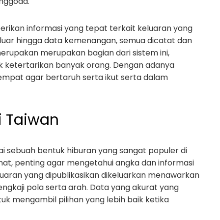
nggoda.
ikan informasi yang tepat terkait keluaran yang
eluar hingga data kemenangan, semua dicatat dan
 merupakan merupakan bagian dari sistem ini,
 ketertarikan banyak orang. Dengan adanya
mpat agar bertaruh serta ikut serta dalam
i Taiwan
i sebuah bentuk hiburan yang sangat populer di
t, penting agar mengetahui angka dan informasi
eluaran yang dipublikasikan dikeluarkan menawarkan
ngkaji pola serta arah. Data yang akurat yang
 mengambil pilihan yang lebih baik ketika