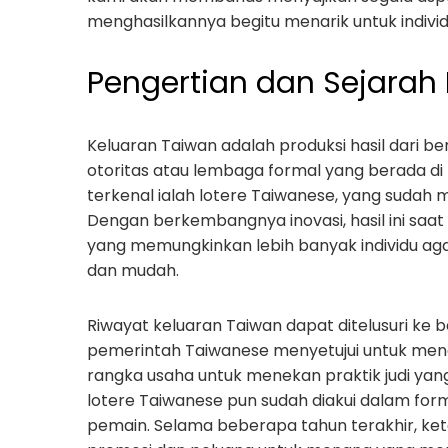
menghasilkannya begitu menarik untuk individ
Pengertian dan Sejarah
Keluaran Taiwan adalah produksi hasil dari be
otoritas atau lembaga formal yang berada di 
terkenal ialah lotere Taiwanese, yang sudah 
Dengan berkembangnya inovasi, hasil ini saat 
yang memungkinkan lebih banyak individu aga
dan mudah.
Riwayat keluaran Taiwan dapat ditelusuri ke 
pemerintah Taiwanese menyetujui untuk meng
rangka usaha untuk menekan praktik judi yang
lotere Taiwanese pun sudah diakui dalam fo
pemain. Selama beberapa tahun terakhir, ket