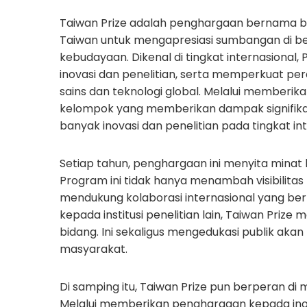
Taiwan Prize adalah penghargaan bernama b
Taiwan untuk mengapresiasi sumbangan di ber
kebudayaan. Dikenal di tingkat internasiona
inovasi dan penelitian, serta memperkuat p
sains dan teknologi global. Melalui memberi
kelompok yang memberikan dampak signifika
banyak inovasi dan penelitian pada tingkat int
Setiap tahun, penghargaan ini menyita minat 
Program ini tidak hanya menambah visibilitas
mendukung kolaborasi internasional yang be
kepada institusi penelitian lain, Taiwan Pri
bidang. Ini sekaligus mengedukasi publik akan
masyarakat.
Di samping itu, Taiwan Prize pun berperan di 
Melalui memberikan penghargaan kepada inov