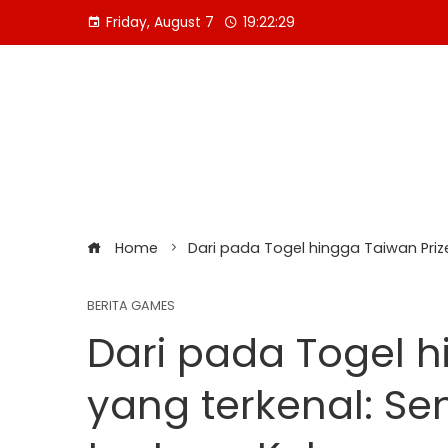
Skip
Friday, August 7
19:22:29
to
content
Home
Dari pada Togel hingga Taiwan Priz
BERITA GAMES
Dari pada Togel h
yang terkenal: S