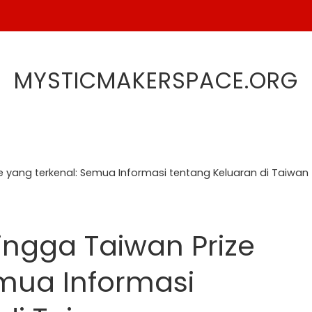
MYSTICMAKERSPACE.ORG
e yang terkenal: Semua Informasi tentang Keluaran di Taiwan
ingga Taiwan Prize
emua Informasi