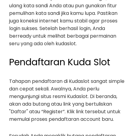
ulang kata sandi Anda atau pun gunakan fitur
pemulihan kata sandi jika kamu lupa. Pastikan
juga koneksi internet kamu stabil agar proses
login sukses. Setelah berhasil login, Anda
berready untuk melihat berbagai permainan
seru yang ada oleh kudaslot.
Pendaftaran Kuda Slot
Tahapan pendaftaran di Kudaslot sangat simple
dan cepat sekali. Awalnya, Anda perlu
mengunjungi situs resmi Kudaslot. Di beranda,
akan ada butang atau link yang bertuliskan
"Daftar" atau “Register”. Klik link tersebut untuk
memulai proses pendaftaran account baru.
Sesudah Anda mengklik butang pendaftaran,