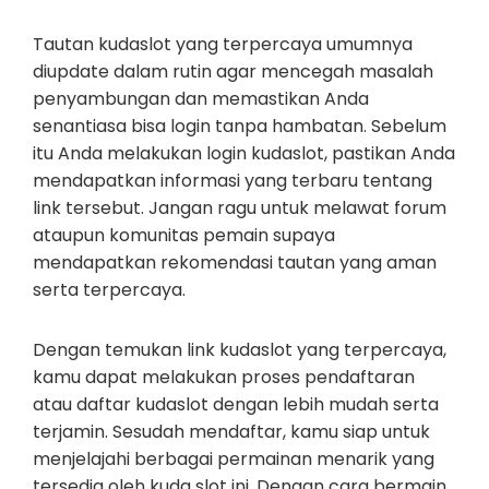
Tautan kudaslot yang terpercaya umumnya
diupdate dalam rutin agar mencegah masalah
penyambungan dan memastikan Anda
senantiasa bisa login tanpa hambatan. Sebelum
itu Anda melakukan login kudaslot, pastikan Anda
mendapatkan informasi yang terbaru tentang
link tersebut. Jangan ragu untuk melawat forum
ataupun komunitas pemain supaya
mendapatkan rekomendasi tautan yang aman
serta terpercaya.
Dengan temukan link kudaslot yang terpercaya,
kamu dapat melakukan proses pendaftaran
atau daftar kudaslot dengan lebih mudah serta
terjamin. Sesudah mendaftar, kamu siap untuk
menjelajahi berbagai permainan menarik yang
tersedia oleh kuda slot ini. Dengan cara bermain