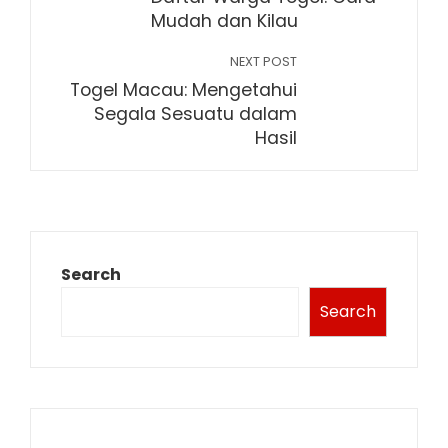
Mudah dan Kilau
NEXT POST
Togel Macau: Mengetahui
Segala Sesuatu dalam
Hasil
Search
Search