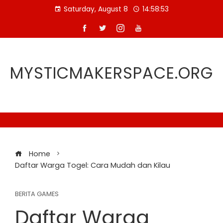
Skip
Saturday, August 8
14:58:54
to
content
MYSTICMAKERSPACE.ORG
Home
Daftar Warga Togel: Cara Mudah dan Kilau
BERITA GAMES
Daftar Warga