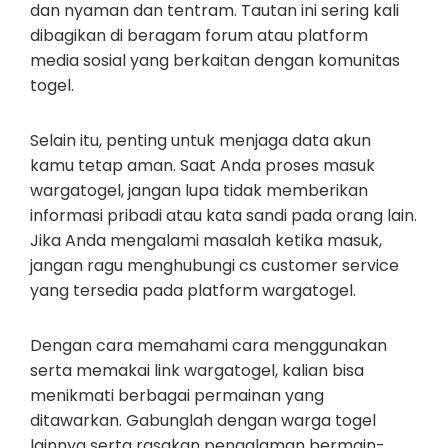
dan nyaman dan tentram. Tautan ini sering kali
dibagikan di beragam forum atau platform
media sosial yang berkaitan dengan komunitas
togel.
Selain itu, penting untuk menjaga data akun
kamu tetap aman. Saat Anda proses masuk
wargatogel, jangan lupa tidak memberikan
informasi pribadi atau kata sandi pada orang lain.
Jika Anda mengalami masalah ketika masuk,
jangan ragu menghubungi cs customer service
yang tersedia pada platform wargatogel.
Dengan cara memahami cara menggunakan
serta memakai link wargatogel, kalian bisa
menikmati berbagai permainan yang
ditawarkan. Gabunglah dengan warga togel
lainnya serta rasakan pengalaman bermain-