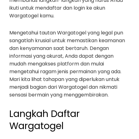
membahas langkah-langkah yang harus Anda
ikuti untuk mendaftar dan login ke akun
Wargatogel kamu.
Mengetahui tautan Wargatogel yang legal pun
sangatlah krusial untuk memastikan keamanan
dan kenyamanan saat bertaruh. Dengan
informasi yang akurat, Anda dapat dengan
mudah mengakses platform dan mulai
mengetahui ragam jenis permainan yang ada.
Mari kita lihat tahapan yang diperlukan untuk
menjadi bagian dari Wargatogel dan nikmati
sensasi bermain yang menggembirakan.
Langkah Daftar
Wargatogel