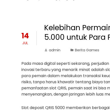
Kelebihan Permai
14
5.000 untuk Para
JUL
admin
Berita Games
Pada masa digital seperti sekarang, perjudian
inovasi terbaru yang menarik minat adalah s
para pemain dalam melakukan transaksi keu
risiko, tanpa harus khawatir tentang biaya 
pemanfaatan slot QRIS, pemain saat ini bis
menyenangkan, dengan jaringan lebih luas men
Slot deposit QRIS 5000 memberikan berbagai