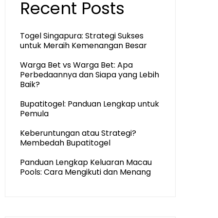
Recent Posts
Togel Singapura: Strategi Sukses
untuk Meraih Kemenangan Besar
Warga Bet vs Warga Bet: Apa
Perbedaannya dan Siapa yang Lebih
Baik?
Bupatitogel: Panduan Lengkap untuk
Pemula
Keberuntungan atau Strategi?
Membedah Bupatitogel
Panduan Lengkap Keluaran Macau
Pools: Cara Mengikuti dan Menang