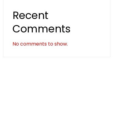
Recent
Comments
No comments to show.