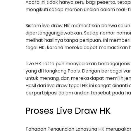
Acara ini tidak hanya seru bagi peserta, tet
mengikuti setiap momen undian dalam real-t
Sistem live draw HK memastikan bahwa selur
dipertanggungjawabkan. Setiap nomor nomor ya
melihat hasilnya tanpa penipuan. Ini membe
togel HK, karena mereka dapat memastikan ha
Live HK Lotto pun menyediakan berbagai jenis
yang di Hongkong Pools. Dengan berbagai var
untuk menang, dan mereka dapat memilih jen
Hasil dari live draw togel HK ini sangat dina
berpartisipasi dalam undian tersebut pada har
Proses Live Draw HK
Tahapan Pengundian Langsung HK merupakan 