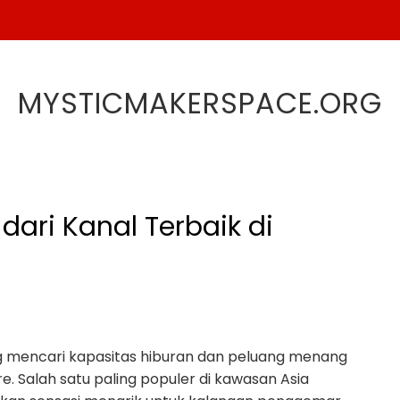
MYSTICMAKERSPACE.ORG
 dari Kanal Terbaik di
yg mencari kapasitas hiburan dan peluang menang
. Salah satu paling populer di kawasan Asia