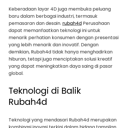
Keberadaan layar 4D juga membuka peluang
baru dalam berbagai industri, termasuk
pemasaran dan desain.
rubah4d
Perusahaan
dapat memanfaatkan teknologi ini untuk
menarik perhatian konsumen dengan presentasi
yang lebih menarik dan inovatif. Dengan
demikian, Rubah4d tidak hanya menghadirkan
hiburan, tetapi juga menciptakan solusi kreatif
yang dapat meningkatkan daya saing di pasar
global.
Teknologi di Balik
Rubah4d
Teknologi yang mendasari Rubah4d merupakan
kombinasi inovasi terkini dalam bidang tampilan