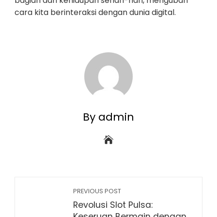
bagian dari kehidupan sehari-hari, mengubah
cara kita berinteraksi dengan dunia digital.
By admin
PREVIOUS POST
Revolusi Slot Pulsa:
Keseruan Bermain dengan