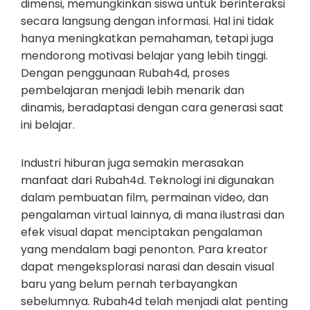
dimensi, memungkinkan siswa untuk berinteraksi
secara langsung dengan informasi. Hal ini tidak
hanya meningkatkan pemahaman, tetapi juga
mendorong motivasi belajar yang lebih tinggi.
Dengan penggunaan Rubah4d, proses
pembelajaran menjadi lebih menarik dan
dinamis, beradaptasi dengan cara generasi saat
ini belajar.
Industri hiburan juga semakin merasakan
manfaat dari Rubah4d. Teknologi ini digunakan
dalam pembuatan film, permainan video, dan
pengalaman virtual lainnya, di mana ilustrasi dan
efek visual dapat menciptakan pengalaman
yang mendalam bagi penonton. Para kreator
dapat mengeksplorasi narasi dan desain visual
baru yang belum pernah terbayangkan
sebelumnya. Rubah4d telah menjadi alat penting