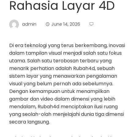
Rahasia Layar 4D
admin
June 14, 2026
Di era teknologi yang terus berkembang, inovasi
dalam tampilan visual menjadi salah satu fokus
utama. Salah satu terobosan terbaru yang
menarik perhatian adalah Rubah4d, sebuah
sistem layar yang menawarkan pengalaman
visual yang belum pernah ada sebelumnya.
Dengan kemampuan untuk menampilkan
gambar dan video dalam dimensi yang lebih
mendalam, Rubah4d menciptakan ilusi ruang
yang seolah-olah menjelajahi dunia tiga dimensi
secara langsung.