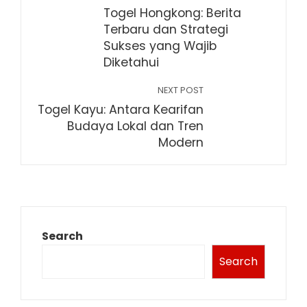
Togel Hongkong: Berita
Terbaru dan Strategi
Sukses yang Wajib
Diketahui
NEXT POST
Togel Kayu: Antara Kearifan
Budaya Lokal dan Tren
Modern
Search
Search