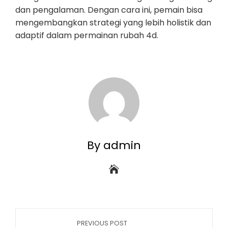
dan pengalaman. Dengan cara ini, pemain bisa
mengembangkan strategi yang lebih holistik dan
adaptif dalam permainan rubah 4d.
By admin
PREVIOUS POST