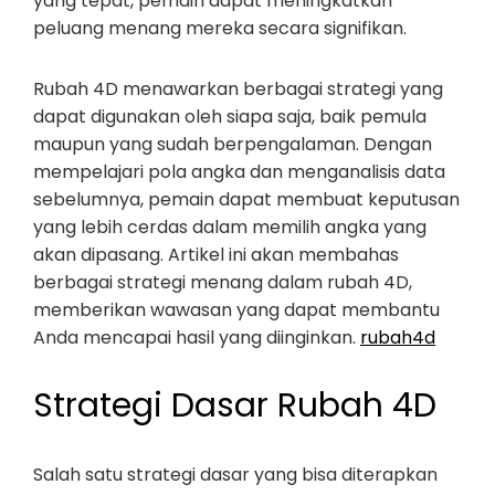
yang tepat, pemain dapat meningkatkan
peluang menang mereka secara signifikan.
Rubah 4D menawarkan berbagai strategi yang
dapat digunakan oleh siapa saja, baik pemula
maupun yang sudah berpengalaman. Dengan
mempelajari pola angka dan menganalisis data
sebelumnya, pemain dapat membuat keputusan
yang lebih cerdas dalam memilih angka yang
akan dipasang. Artikel ini akan membahas
berbagai strategi menang dalam rubah 4D,
memberikan wawasan yang dapat membantu
Anda mencapai hasil yang diinginkan.
rubah4d
Strategi Dasar Rubah 4D
Salah satu strategi dasar yang bisa diterapkan