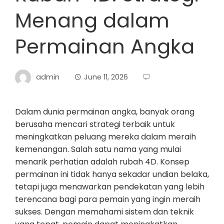
Menang dalam
Permainan Angka
admin
June 11, 2026
Dalam dunia permainan angka, banyak orang
berusaha mencari strategi terbaik untuk
meningkatkan peluang mereka dalam meraih
kemenangan. Salah satu nama yang mulai
menarik perhatian adalah rubah 4D. Konsep
permainan ini tidak hanya sekadar undian belaka,
tetapi juga menawarkan pendekatan yang lebih
terencana bagi para pemain yang ingin meraih
sukses. Dengan memahami sistem dan teknik