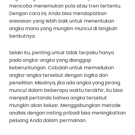
mencoba menemukan pola atau tren tertentu.
Dengan cara ini, Anda bisa mendapatkan
wawasan yang lebih baik untuk menentukan
angka mana yang mungkin muncul di langkah
berikutnya.
Selain itu, penting untuk tidak terpaku hanya
pada angka-angka yang dianggap
keberuntungan. Cobalah untuk memadukan
angka-angka tersebut dengan logika dan
penelitian. Misalnya, jika ada angka yang jarang
muncul dalam beberapa waktu terakhir, itu bisa
menjadi pertanda bahwa angka tersebut
mungkin akan keluar. Menggabungkan metode
analisis dengan insting pribadi bisa meningkatkan
peluang Anda dalam permainan.