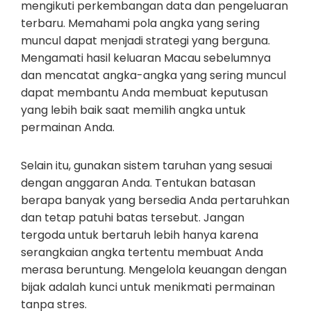
mengikuti perkembangan data dan pengeluaran
terbaru. Memahami pola angka yang sering
muncul dapat menjadi strategi yang berguna.
Mengamati hasil keluaran Macau sebelumnya
dan mencatat angka-angka yang sering muncul
dapat membantu Anda membuat keputusan
yang lebih baik saat memilih angka untuk
permainan Anda.
Selain itu, gunakan sistem taruhan yang sesuai
dengan anggaran Anda. Tentukan batasan
berapa banyak yang bersedia Anda pertaruhkan
dan tetap patuhi batas tersebut. Jangan
tergoda untuk bertaruh lebih hanya karena
serangkaian angka tertentu membuat Anda
merasa beruntung. Mengelola keuangan dengan
bijak adalah kunci untuk menikmati permainan
tanpa stres.