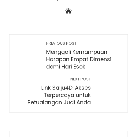
PREVIOUS POST
Menggali Kemampuan
Harapan Empat Dimensi
demi Hari Esok
NEXT POST
Link Salju4D: Akses
Terpercaya untuk
Petualangan Judi Anda