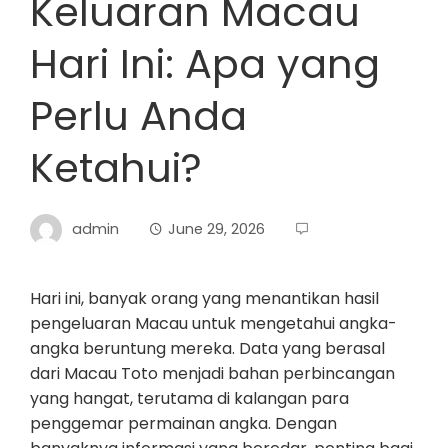
Keluaran Macau
Hari Ini: Apa yang
Perlu Anda
Ketahui?
admin
June 29, 2026
Hari ini, banyak orang yang menantikan hasil
pengeluaran Macau untuk mengetahui angka-
angka beruntung mereka. Data yang berasal
dari Macau Toto menjadi bahan perbincangan
yang hangat, terutama di kalangan para
penggemar permainan angka. Dengan