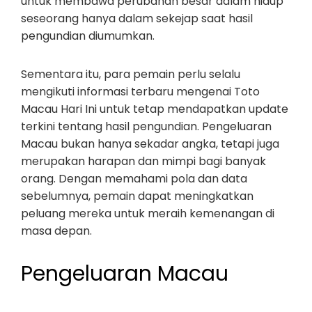
untuk membawa perubahan besar dalam hidup
seseorang hanya dalam sekejap saat hasil
pengundian diumumkan.
Sementara itu, para pemain perlu selalu
mengikuti informasi terbaru mengenai Toto
Macau Hari Ini untuk tetap mendapatkan update
terkini tentang hasil pengundian. Pengeluaran
Macau bukan hanya sekadar angka, tetapi juga
merupakan harapan dan mimpi bagi banyak
orang. Dengan memahami pola dan data
sebelumnya, pemain dapat meningkatkan
peluang mereka untuk meraih kemenangan di
masa depan.
Pengeluaran Macau