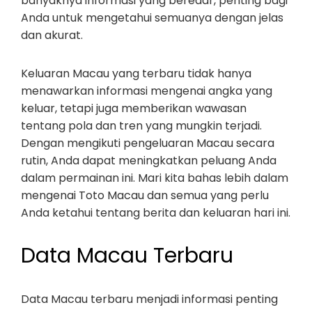
banyaknya informasi yang beredar, penting bagi
Anda untuk mengetahui semuanya dengan jelas
dan akurat.
Keluaran Macau yang terbaru tidak hanya
menawarkan informasi mengenai angka yang
keluar, tetapi juga memberikan wawasan
tentang pola dan tren yang mungkin terjadi.
Dengan mengikuti pengeluaran Macau secara
rutin, Anda dapat meningkatkan peluang Anda
dalam permainan ini. Mari kita bahas lebih dalam
mengenai Toto Macau dan semua yang perlu
Anda ketahui tentang berita dan keluaran hari ini.
Data Macau Terbaru
Data Macau terbaru menjadi informasi penting