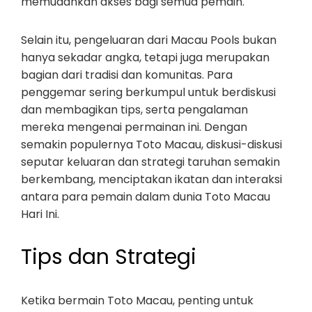
memudahkan akses bagi semua pemain.
Selain itu, pengeluaran dari Macau Pools bukan
hanya sekadar angka, tetapi juga merupakan
bagian dari tradisi dan komunitas. Para
penggemar sering berkumpul untuk berdiskusi
dan membagikan tips, serta pengalaman
mereka mengenai permainan ini. Dengan
semakin populernya Toto Macau, diskusi-diskusi
seputar keluaran dan strategi taruhan semakin
berkembang, menciptakan ikatan dan interaksi
antara para pemain dalam dunia Toto Macau
Hari Ini.
Tips dan Strategi
Ketika bermain Toto Macau, penting untuk