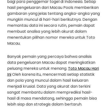
bagi para penggemar togel di Indonesia. Setiap
hasil pengeluaran dari Macau Pools memberikan
gambaran yang jelas tentang angka-angka yang
mungkin muncul di hari-hari berikutnya. Dengan
memantau data ini secara rutin, pemain dapat
membuat analisa yang lebih akurat dalam
menentukan pilihan nomor mereka untuk Toto
Macau.
Banyak pemain yang percaya bahwa analisis
data pengeluaran Macau dapat meningkatkan
peluang mereka untuk menang.
Toto Macau Hari
Ini
Oleh karena itu, mencermati setiap statistik
dan pola yang muncul dalam hasil keluaran
menjadi krusial. Data yang akurat dan terkini
sangat membantu dalam memprediksi hasil-
hasil di masa mendatang, sehingga pemain bisa
lebih siap dan strategis dalam bertaruh.