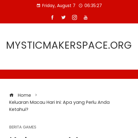
Skip
Friday, August 7
06:35:28
to
content
MYSTICMAKERSPACE.ORG
Home
Keluaran Macau Hari Ini: Apa yang Perlu Anda
Ketahui?
BERITA GAMES