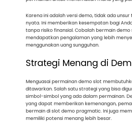
Karena ini adalah versi demo, tidak ada unsu
nyata. Ini memberikan kesempatan bagi Anda
tanpa risiko finansial. Cobalah bermain demo
mendapatkan pengalaman yang lebih menye
menggunakan uang sungguhan.
Strategi Menang di Dem
Menguasai permainan demo slot membutuhk
ditawarkan. Salah satu strategi yang bisa d
simbol-simbol yang ada dalam permainan. De
yang dapat memberikan kemenangan, pemain
bermain di slot demo pragmatic. Ini juga 
memiliki potensi menang lebih besar.