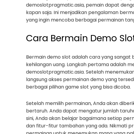
demoslotpragmatic.asia, pemain dapat deng
kapan saja. Ini menjadikan pengalaman berma
yang ingin mencoba berbagai permainan tanpa
Cara Bermain Demo Slo
Bermain demo slot adalah cara yang sangat 
kehilangan uang. Langkah pertama adalah me
demoslotpragmatic.asia. Setelah menemukan 
langsung akses permainan demo yang terse
berbagai pilihan game slot yang bisa dicoba.
Setelah memilih permainan, Anda akan diberik
bertaruh. Anda dapat mengatur jumlah taruha
sini, Anda akan belajar bagaimana setiap per
dan fitur-fitur tambahan yang ada. Nikmati 
permainan untuk menemukan mana yang pali