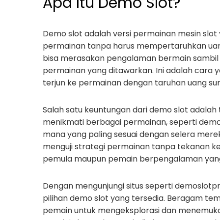
Apa Itu Demo Slot?
Demo slot adalah versi permainan mesin sl
permainan tanpa harus mempertaruhkan uan
bisa merasakan pengalaman bermain sambil m
permainan yang ditawarkan. Ini adalah cara 
terjun ke permainan dengan taruhan uang su
Salah satu keuntungan dari demo slot adalah t
menikmati berbagai permainan, seperti demo 
mana yang paling sesuai dengan selera mer
menguji strategi permainan tanpa tekanan ke
pemula maupun pemain berpengalaman yang 
Dengan mengunjungi situs seperti demoslot
pilihan demo slot yang tersedia. Beragam t
pemain untuk mengeksplorasi dan menemukan