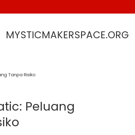
MYSTICMAKERSPACE.ORG
ng Tanpa Risiko
tic: Peluang
iko