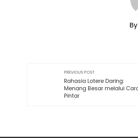
By
PREVIOUS POST
Rahasia Lotere Daring:
Menang Besar melalui Car
Pintar