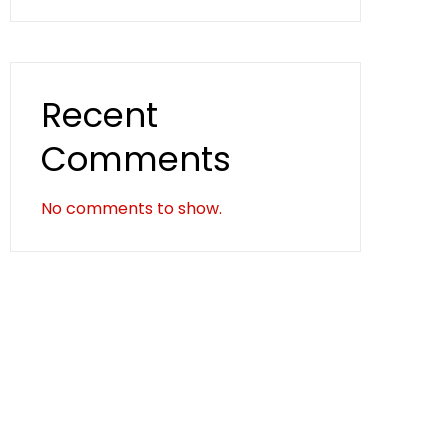
Recent
Comments
No comments to show.