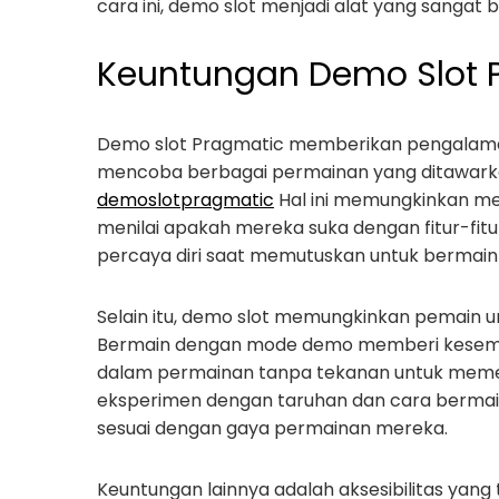
cara ini, demo slot menjadi alat yang sangat 
Keuntungan Demo Slot 
Demo slot Pragmatic memberikan pengalaman 
mencoba berbagai permainan yang ditawark
demoslotpragmatic
Hal ini memungkinkan m
menilai apakah mereka suka dengan fitur-fitur
percaya diri saat memutuskan untuk bermain 
Selain itu, demo slot memungkinkan pemain u
Bermain dengan mode demo memberi kesemp
dalam permainan tanpa tekanan untuk mem
eksperimen dengan taruhan dan cara bermai
sesuai dengan gaya permainan mereka.
Keuntungan lainnya adalah aksesibilitas yang 