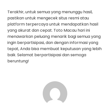
Terakhir, untuk semua yang menunggu hasil,
pastikan untuk mengecek situs resmi atau
platform terpercaya untuk mendapatkan hasil
yang akurat dan cepat. Toto Macau hari ini
menawarkan peluang menarik bagi semua yang
ingin berpartisipasi, dan dengan informasi yang
tepat, Anda bisa membuat keputusan yang lebih
baik. Selamat berpartisipasi dan semoga
beruntung!