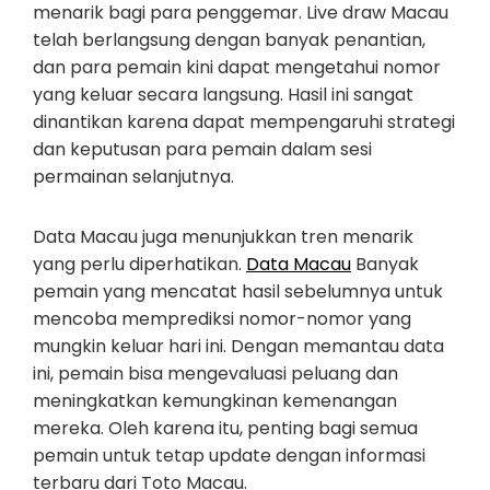
menarik bagi para penggemar. Live draw Macau
telah berlangsung dengan banyak penantian,
dan para pemain kini dapat mengetahui nomor
yang keluar secara langsung. Hasil ini sangat
dinantikan karena dapat mempengaruhi strategi
dan keputusan para pemain dalam sesi
permainan selanjutnya.
Data Macau juga menunjukkan tren menarik
yang perlu diperhatikan.
Data Macau
Banyak
pemain yang mencatat hasil sebelumnya untuk
mencoba memprediksi nomor-nomor yang
mungkin keluar hari ini. Dengan memantau data
ini, pemain bisa mengevaluasi peluang dan
meningkatkan kemungkinan kemenangan
mereka. Oleh karena itu, penting bagi semua
pemain untuk tetap update dengan informasi
terbaru dari Toto Macau.