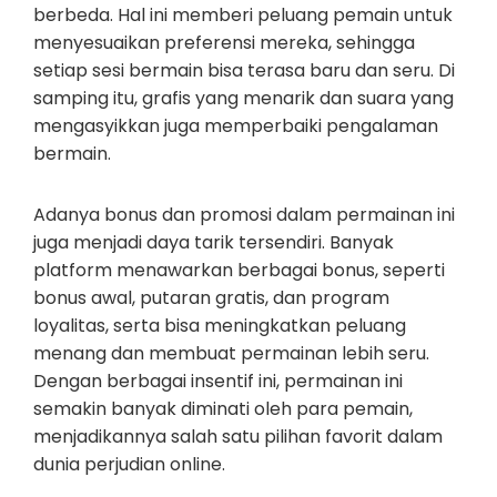
berbeda. Hal ini memberi peluang pemain untuk
menyesuaikan preferensi mereka, sehingga
setiap sesi bermain bisa terasa baru dan seru. Di
samping itu, grafis yang menarik dan suara yang
mengasyikkan juga memperbaiki pengalaman
bermain.
Adanya bonus dan promosi dalam permainan ini
juga menjadi daya tarik tersendiri. Banyak
platform menawarkan berbagai bonus, seperti
bonus awal, putaran gratis, dan program
loyalitas, serta bisa meningkatkan peluang
menang dan membuat permainan lebih seru.
Dengan berbagai insentif ini, permainan ini
semakin banyak diminati oleh para pemain,
menjadikannya salah satu pilihan favorit dalam
dunia perjudian online.