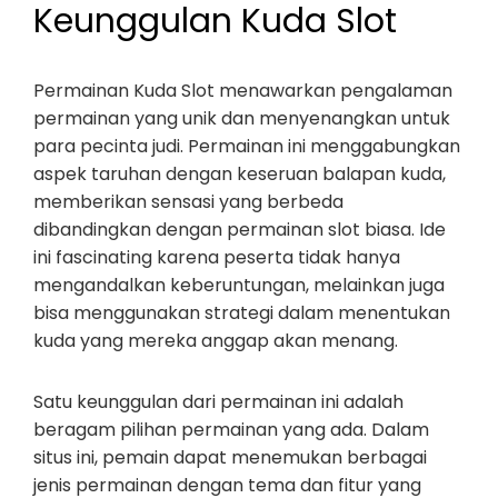
Keunggulan Kuda Slot
Permainan Kuda Slot menawarkan pengalaman
permainan yang unik dan menyenangkan untuk
para pecinta judi. Permainan ini menggabungkan
aspek taruhan dengan keseruan balapan kuda,
memberikan sensasi yang berbeda
dibandingkan dengan permainan slot biasa. Ide
ini fascinating karena peserta tidak hanya
mengandalkan keberuntungan, melainkan juga
bisa menggunakan strategi dalam menentukan
kuda yang mereka anggap akan menang.
Satu keunggulan dari permainan ini adalah
beragam pilihan permainan yang ada. Dalam
situs ini, pemain dapat menemukan berbagai
jenis permainan dengan tema dan fitur yang