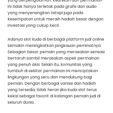
yang berpengalaman. Keunikan dari permainan
ini tidak hanya terletak pada grafis dan audio
yang menyenangkan tetapi juga pada
kesempatan untuk meraih hadiah besar dengan
investasi yang cukup kecil.
Adanya slot kuda di berbagai platform judi online
semakin meningkatkan jangkauan peminatnya.
Sebagian besar pemain yang merasakan sensasi
bertaruh sambil merasakan aspek permainan
yang penuh aksi. Selain itu, komunitas yang
tumbuh di sekitar permainan ini menciptakan
lingkungan yang seru dan mendukung bagi
pemain. Dengan berbagai variasi dan hadiah
yang tersedia, tidak heran jika kuda slot terus
kekal sebagai favorit di kalangan pemain judi di
seluruh dunia.