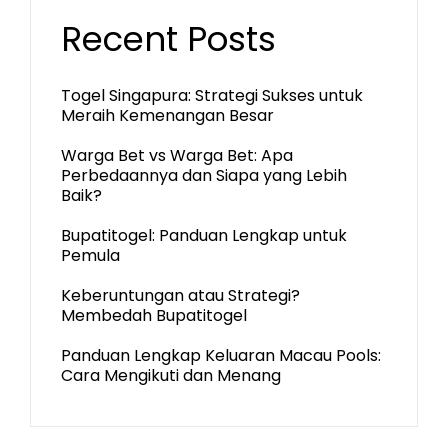
Recent Posts
Togel Singapura: Strategi Sukses untuk
Meraih Kemenangan Besar
Warga Bet vs Warga Bet: Apa
Perbedaannya dan Siapa yang Lebih
Baik?
Bupatitogel: Panduan Lengkap untuk
Pemula
Keberuntungan atau Strategi?
Membedah Bupatitogel
Panduan Lengkap Keluaran Macau Pools:
Cara Mengikuti dan Menang