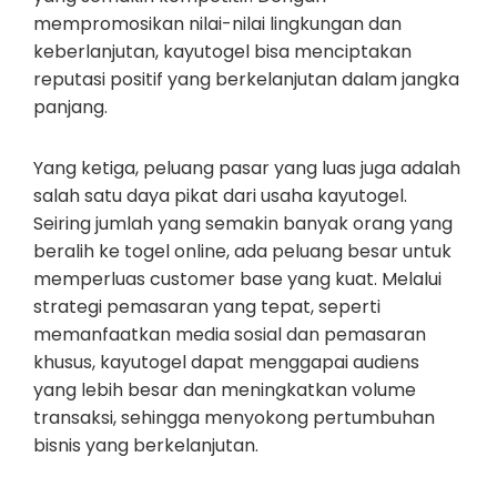
mempromosikan nilai-nilai lingkungan dan
keberlanjutan, kayutogel bisa menciptakan
reputasi positif yang berkelanjutan dalam jangka
panjang.
Yang ketiga, peluang pasar yang luas juga adalah
salah satu daya pikat dari usaha kayutogel.
Seiring jumlah yang semakin banyak orang yang
beralih ke togel online, ada peluang besar untuk
memperluas customer base yang kuat. Melalui
strategi pemasaran yang tepat, seperti
memanfaatkan media sosial dan pemasaran
khusus, kayutogel dapat menggapai audiens
yang lebih besar dan meningkatkan volume
transaksi, sehingga menyokong pertumbuhan
bisnis yang berkelanjutan.