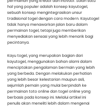
permainan yang kreatif dan inovatif. Salah satu
hal yang populer adalah konsep kayutogel,
sebuah konsep mengintegrasikan unsur
tradisional togel dengan cara modern. Kayutogel
tidak hanya menawarkan jalan baru dalam
permainan togel, tetapi juga memberikan
menyediakan sensasi yang lebih menarik bagi
pecintanya.
Kayu togel, yang merupakan bagian dari
kayutogel, menggunakan bahan alami dalam
menciptakan pengalaman bermain yang lebih
yang berbeda. Dengan melakukan perhatian
yang lebih besar kelestarian maupun asli,
sejumlah pemain yang mulai berpindah ke
permainan toto online dan togel online yang
berbasis pada konsep ini. Melalui artikel ini
penulis akan meneliti lebih dalam mengenai