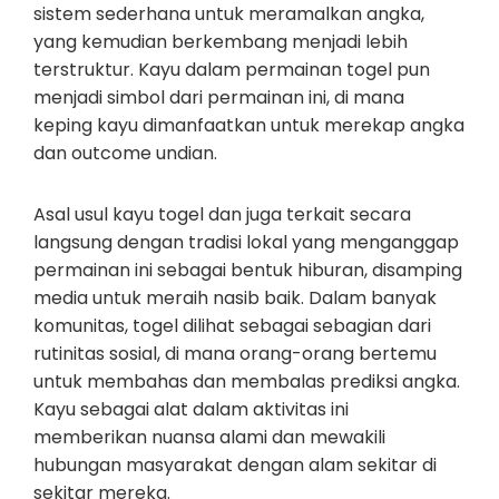
sistem sederhana untuk meramalkan angka,
yang kemudian berkembang menjadi lebih
terstruktur. Kayu dalam permainan togel pun
menjadi simbol dari permainan ini, di mana
keping kayu dimanfaatkan untuk merekap angka
dan outcome undian.
Asal usul kayu togel dan juga terkait secara
langsung dengan tradisi lokal yang menganggap
permainan ini sebagai bentuk hiburan, disamping
media untuk meraih nasib baik. Dalam banyak
komunitas, togel dilihat sebagai sebagian dari
rutinitas sosial, di mana orang-orang bertemu
untuk membahas dan membalas prediksi angka.
Kayu sebagai alat dalam aktivitas ini
memberikan nuansa alami dan mewakili
hubungan masyarakat dengan alam sekitar di
sekitar mereka.