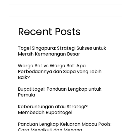
Recent Posts
Togel Singapura: Strategi Sukses untuk
Meraih Kemenangan Besar
Warga Bet vs Warga Bet: Apa
Perbedaannya dan Siapa yang Lebih
Baik?
Bupatitogel: Panduan Lengkap untuk
Pemula
Keberuntungan atau Strategi?
Membedah Bupatitogel
Panduan Lengkap Keluaran Macau Pools:
Cara Mengikuti dan Menang