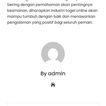
Seiring dengan pemahaman akan pentingnya
keamanan, diharapkan industri togel online akan
mampu tumbuh dengan baik dan menawarkan
pengalaman yang positif bagi seluruh pemain.
By admin