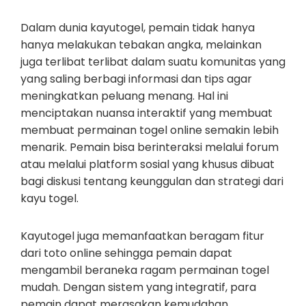
Dalam dunia kayutogel, pemain tidak hanya
hanya melakukan tebakan angka, melainkan
juga terlibat terlibat dalam suatu komunitas yang
yang saling berbagi informasi dan tips agar
meningkatkan peluang menang. Hal ini
menciptakan nuansa interaktif yang membuat
membuat permainan togel online semakin lebih
menarik. Pemain bisa berinteraksi melalui forum
atau melalui platform sosial yang khusus dibuat
bagi diskusi tentang keunggulan dan strategi dari
kayu togel.
Kayutogel juga memanfaatkan beragam fitur
dari toto online sehingga pemain dapat
mengambil beraneka ragam permainan togel
mudah. Dengan sistem yang integratif, para
pemain dapat merasakan kemudahan