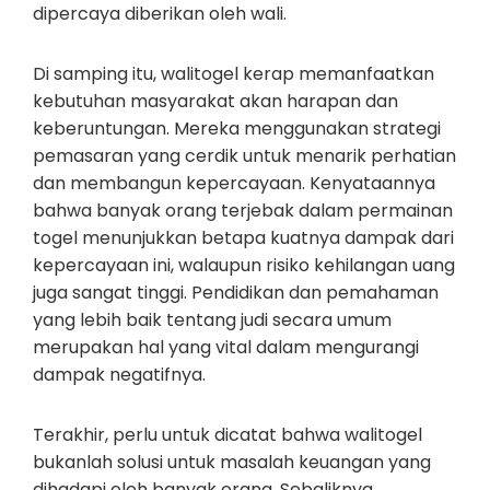
dipercaya diberikan oleh wali.
Di samping itu, walitogel kerap memanfaatkan
kebutuhan masyarakat akan harapan dan
keberuntungan. Mereka menggunakan strategi
pemasaran yang cerdik untuk menarik perhatian
dan membangun kepercayaan. Kenyataannya
bahwa banyak orang terjebak dalam permainan
togel menunjukkan betapa kuatnya dampak dari
kepercayaan ini, walaupun risiko kehilangan uang
juga sangat tinggi. Pendidikan dan pemahaman
yang lebih baik tentang judi secara umum
merupakan hal yang vital dalam mengurangi
dampak negatifnya.
Terakhir, perlu untuk dicatat bahwa walitogel
bukanlah solusi untuk masalah keuangan yang
dihadapi oleh banyak orang. Sebaliknya,