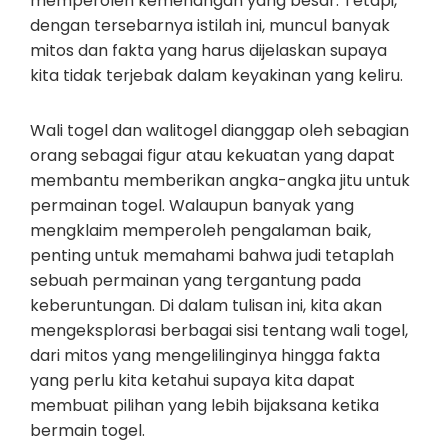
memperoleh kemenangan yang besar. Tetapi,
dengan tersebarnya istilah ini, muncul banyak
mitos dan fakta yang harus dijelaskan supaya
kita tidak terjebak dalam keyakinan yang keliru.
Wali togel dan walitogel dianggap oleh sebagian
orang sebagai figur atau kekuatan yang dapat
membantu memberikan angka-angka jitu untuk
permainan togel. Walaupun banyak yang
mengklaim memperoleh pengalaman baik,
penting untuk memahami bahwa judi tetaplah
sebuah permainan yang tergantung pada
keberuntungan. Di dalam tulisan ini, kita akan
mengeksplorasi berbagai sisi tentang wali togel,
dari mitos yang mengelilinginya hingga fakta
yang perlu kita ketahui supaya kita dapat
membuat pilihan yang lebih bijaksana ketika
bermain togel.