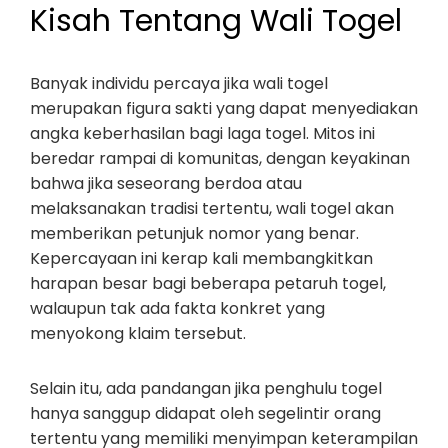
Kisah Tentang Wali Togel
Banyak individu percaya jika wali togel
merupakan figura sakti yang dapat menyediakan
angka keberhasilan bagi laga togel. Mitos ini
beredar rampai di komunitas, dengan keyakinan
bahwa jika seseorang berdoa atau
melaksanakan tradisi tertentu, wali togel akan
memberikan petunjuk nomor yang benar.
Kepercayaan ini kerap kali membangkitkan
harapan besar bagi beberapa petaruh togel,
walaupun tak ada fakta konkret yang
menyokong klaim tersebut.
Selain itu, ada pandangan jika penghulu togel
hanya sanggup didapat oleh segelintir orang
tertentu yang memiliki menyimpan keterampilan