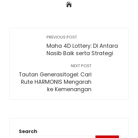
PREVIOUS POST
Maha 4D Lottery: Di Antara
Nasib Baik serta Strategi
NEXT POST
Tautan Generasitogel: Cari
Rute HARMONIS Mengarah
ke Kemenangan
Search