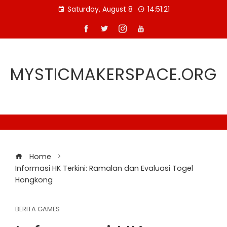
Skip
Saturday, August 8
14:51:21
to
content
MYSTICMAKERSPACE.ORG
Home
Informasi HK Terkini: Ramalan dan Evaluasi Togel
Hongkong
BERITA GAMES