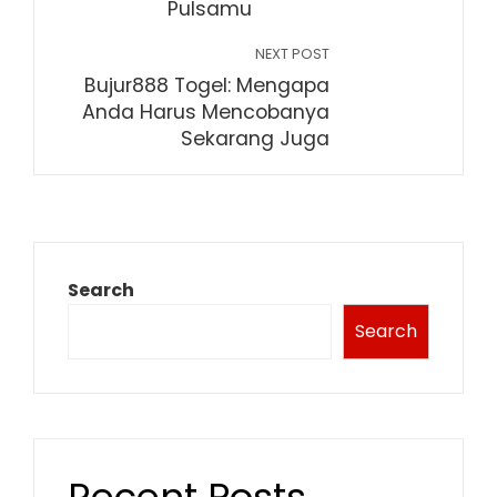
Pulsamu
NEXT POST
Bujur888 Togel: Mengapa
Anda Harus Mencobanya
Sekarang Juga
Search
Search