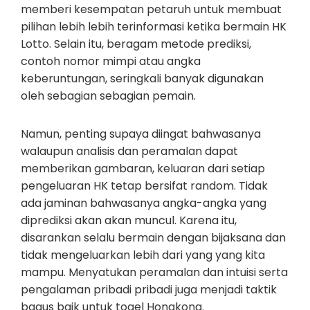
memberi kesempatan petaruh untuk membuat
pilihan lebih lebih terinformasi ketika bermain HK
Lotto. Selain itu, beragam metode prediksi,
contoh nomor mimpi atau angka
keberuntungan, seringkali banyak digunakan
oleh sebagian sebagian pemain.
Namun, penting supaya diingat bahwasanya
walaupun analisis dan peramalan dapat
memberikan gambaran, keluaran dari setiap
pengeluaran HK tetap bersifat random. Tidak
ada jaminan bahwasanya angka-angka yang
diprediksi akan akan muncul. Karena itu,
disarankan selalu bermain dengan bijaksana dan
tidak mengeluarkan lebih dari yang yang kita
mampu. Menyatukan peramalan dan intuisi serta
pengalaman pribadi pribadi juga menjadi taktik
bagus baik untuk togel Hongkong.