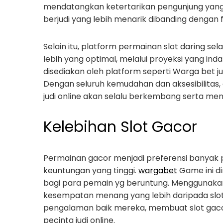
mendatangkan ketertarikan pengunjung yan
berjudi yang lebih menarik dibanding dengan f
Selain itu, platform permainan slot daring s
lebih yang optimal, melalui proyeksi yang indah
disediakan oleh platform seperti Warga bet 
Dengan seluruh kemudahan dan aksesibilitas,
judi online akan selalu berkembang serta men
Kelebihan Slot Gacor
Permainan gacor menjadi preferensi banyak p
keuntungan yang tinggi.
wargabet
Game ini d
bagi para pemain yg beruntung. Menggunakan
kesempatan menang yang lebih daripada slot s
pengalaman baik mereka, membuat slot gaco
pecinta judi online.