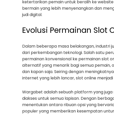
ketertarikan pemain untuk beralih ke websit
bermain yang lebih menyenangkan dan men
judi digital.
Evolusi Permainan Slot 
Dalam beberapa masa belakangan, industri ju
dari perkembangan teknologi. Salah satu per
permainan konvensional ke permainan slot onl
alternatif yang menarik bagi semua pemain, 
dan kapan saja. Seiring dengan meningkatnya
internet yang lebih lancar, slot online menjad
Wargabet adalah sebuah platform yang juga me
diakses untuk semua lapisan. Dengan berbagai
menentukan antara ribuan opsi yang bervaria
populer yang memberikan kesempatan untung y