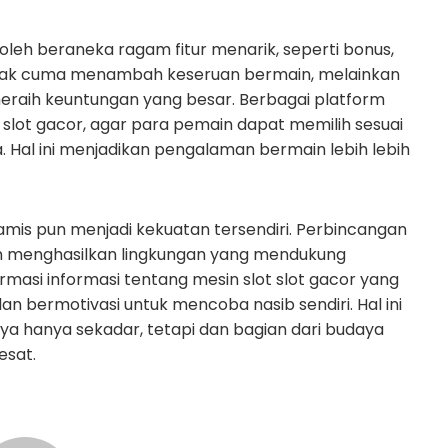
i oleh beraneka ragam fitur menarik, seperti bonus,
ini tidak cuma menambah keseruan bermain, melainkan
raih keuntungan yang besar. Berbagai platform
t slot gacor, agar para pemain dapat memilih sesuai
 Hal ini menjadikan pengalaman bermain lebih lebih
amis pun menjadi kekuatan tersendiri. Perbincangan
n menghasilkan lingkungan yang mendukung
rmasi informasi tentang mesin slot slot gacor yang
dan bermotivasi untuk mencoba nasib sendiri. Hal ini
ya hanya sekadar, tetapi dan bagian dari budaya
esat.