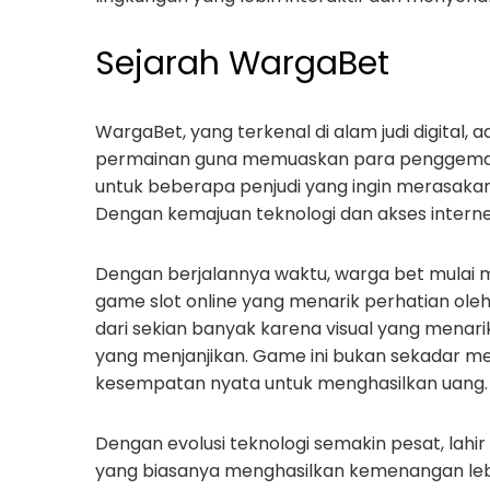
Sejarah WargaBet
WargaBet, yang terkenal di alam judi digital
permainan guna memuaskan para penggemar ju
untuk beberapa penjudi yang ingin merasakan
Dengan kemajuan teknologi dan akses internet 
Dengan berjalannya waktu, warga bet mulai 
game slot online yang menarik perhatian oleh 
dari sekian banyak karena visual yang menar
yang menjanjikan. Game ini bukan sekadar m
kesempatan nyata untuk menghasilkan uang.
Dengan evolusi teknologi semakin pesat, lahir i
yang biasanya menghasilkan kemenangan lebi