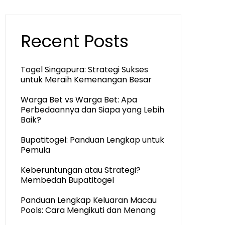
Recent Posts
Togel Singapura: Strategi Sukses
untuk Meraih Kemenangan Besar
Warga Bet vs Warga Bet: Apa
Perbedaannya dan Siapa yang Lebih
Baik?
Bupatitogel: Panduan Lengkap untuk
Pemula
Keberuntungan atau Strategi?
Membedah Bupatitogel
Panduan Lengkap Keluaran Macau
Pools: Cara Mengikuti dan Menang