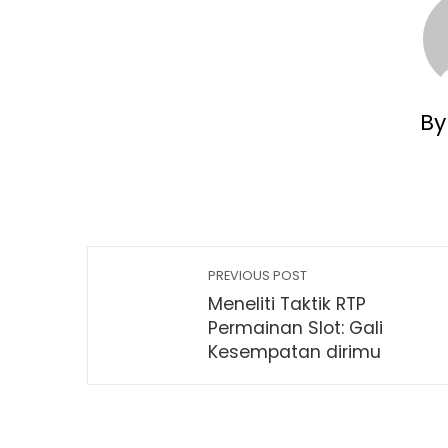
By
PREVIOUS POST
Meneliti Taktik RTP
Permainan Slot: Gali
Kesempatan dirimu