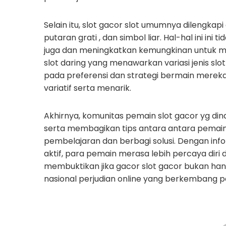
Selain itu, slot gacor slot umumnya dilengkap
putaran grati , dan simbol liar. Hal-hal ini 
juga dan meningkatkan kemungkinan untuk me
slot daring yang menawarkan variasi jenis slo
pada preferensi dan strategi bermain mereka.
variatif serta menarik.
Akhirnya, komunitas pemain slot gacor yg din
serta membagikan tips antara antara pemai
pembelajaran dan berbagi solusi. Dengan info
aktif, para pemain merasa lebih percaya diri 
membuktikan jika gacor slot gacor bukan han
nasional perjudian online yang berkembang p