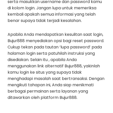
serta masukkan username dan password kamu
di kolom login. Jangan lupa untuk memeriksa
kembali apakah semua informasi yang telah
benar supaya tidak terjadi kesalahan.
Apabila Anda mendapatkan kesulitan saat login,
Bujur888 menyediakan opsi bagi reset password.
Cukup tekan pada tautan ‘lupa password’ pada
halaman login serta patuhilah instruksi yang
disediakan. Selain itu , apabila Anda
menggunakan link alternatif Bujur888, yakinlah
kamu login ke situs yang supaya tidak
menghadapi masalah saat bertransaksi. Dengan
mengikuti tahapan ini, Anda siap menikmati
berbagai permainan serta layanan yang
ditawarkan oleh platform Bujur888.