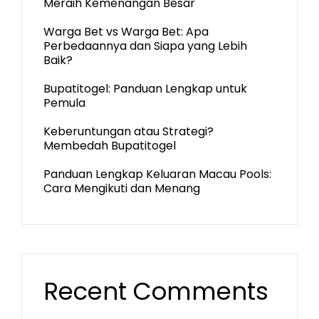
Meraih Kemenangan Besar
Warga Bet vs Warga Bet: Apa
Perbedaannya dan Siapa yang Lebih
Baik?
Bupatitogel: Panduan Lengkap untuk
Pemula
Keberuntungan atau Strategi?
Membedah Bupatitogel
Panduan Lengkap Keluaran Macau Pools:
Cara Mengikuti dan Menang
Recent Comments