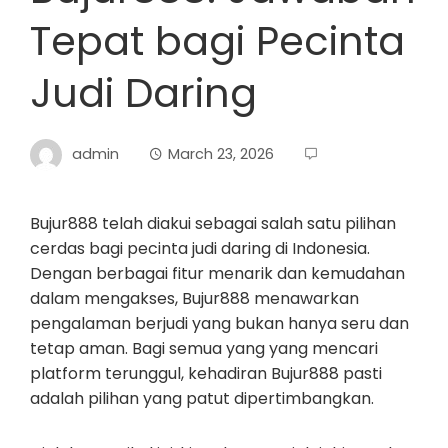
Tepat bagi Pecinta
Judi Daring
admin
March 23, 2026
Bujur888 telah diakui sebagai salah satu pilihan
cerdas bagi pecinta judi daring di Indonesia.
Dengan berbagai fitur menarik dan kemudahan
dalam mengakses, Bujur888 menawarkan
pengalaman berjudi yang bukan hanya seru dan
tetap aman. Bagi semua yang yang mencari
platform terunggul, kehadiran Bujur888 pasti
adalah pilihan yang patut dipertimbangkan.