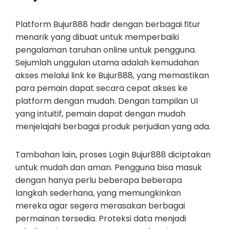
Platform Bujur888 hadir dengan berbagai fitur
menarik yang dibuat untuk memperbaiki
pengalaman taruhan online untuk pengguna.
Sejumlah unggulan utama adalah kemudahan
akses melalui link ke Bujur888, yang memastikan
para pemain dapat secara cepat akses ke
platform dengan mudah. Dengan tampilan UI
yang intuitif, pemain dapat dengan mudah
menjelajahi berbagai produk perjudian yang ada.
Tambahan lain, proses Login Bujur888 diciptakan
untuk mudah dan aman. Pengguna bisa masuk
dengan hanya perlu beberapa beberapa
langkah sederhana, yang memungkinkan
mereka agar segera merasakan berbagai
permainan tersedia. Proteksi data menjadi