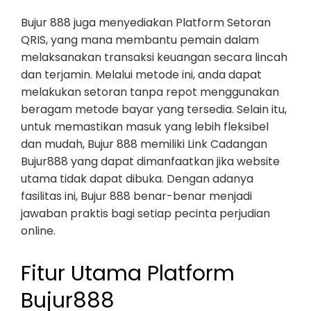
Bujur 888 juga menyediakan Platform Setoran
QRIS, yang mana membantu pemain dalam
melaksanakan transaksi keuangan secara lincah
dan terjamin. Melalui metode ini, anda dapat
melakukan setoran tanpa repot menggunakan
beragam metode bayar yang tersedia. Selain itu,
untuk memastikan masuk yang lebih fleksibel
dan mudah, Bujur 888 memiliki Link Cadangan
Bujur888 yang dapat dimanfaatkan jika website
utama tidak dapat dibuka. Dengan adanya
fasilitas ini, Bujur 888 benar-benar menjadi
jawaban praktis bagi setiap pecinta perjudian
online.
Fitur Utama Platform
Bujur888