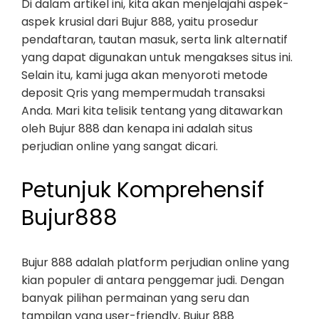
Di dalam artikel ini, kita akan menjelajahi aspek-
aspek krusial dari Bujur 888, yaitu prosedur
pendaftaran, tautan masuk, serta link alternatif
yang dapat digunakan untuk mengakses situs ini.
Selain itu, kami juga akan menyoroti metode
deposit Qris yang mempermudah transaksi
Anda. Mari kita telisik tentang yang ditawarkan
oleh Bujur 888 dan kenapa ini adalah situs
perjudian online yang sangat dicari.
Petunjuk Komprehensif
Bujur888
Bujur 888 adalah platform perjudian online yang
kian populer di antara penggemar judi. Dengan
banyak pilihan permainan yang seru dan
tampilan yang user-friendly, Bujur 888