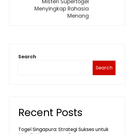
Misteri Supertogel
Menyingkap Rahasia
Menang
Search
Search
Recent Posts
Togel Singapura: Strategi Sukses untuk