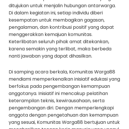
ditujukan untuk menjalin hubungan antarwarga.
Di dalam kegiatan ini, setiap individu diberi
kesempatan untuk membagikan gagasan,
pengalaman, dan kontribusi positif yang dapat
menggerakkan kemajuan komunitas.
Keterlibatan seluruh pihak amat ditekankan,
karena semakin yang terlibat, maka berbeda
nanti jawaban yang dapat dihasilkan.
Di samping acara berkala, Komunitas Warga88
mendiami memperkenalkan inisiatif edukasi yang
berfokus pada pengembangan kemampuan
anggotanya. Inisiatif ini mencakup pelatihan
keterampilan teknis, kewirausahaan, serta
pengembangan diri. Dengan memperlengkapi
anggota dengan pengetahuan dan kemampuan
yang sesuai, Komunitas Warga88 bertujuan untuk