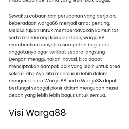
masa depan bersama yang lebih baik bagus.
Sewaktu cobaan dan perubahan yang berjalan,
keberadaan warga88 menjadi amat penting.
Melalui tujuan untuk memberdayakan komunitas
serta mendorong keikutsertaan, warga 88
memberikan banyak kesempatan bagi para
anggotanya agar terlibat secara langsung.
Dengan menggunakan inovasi, kita dapat
menciptakan dampak baik yang lebih untuk area
sekitar kita. Ayo kita menelusuri lebih dalam
mengenai cara Warga 88 serta Warga88 dapat
berfungsi sebagai pionir dalam mengubah masa
depan yang lebih lebih bagus untuk semua.
Visi Warga88