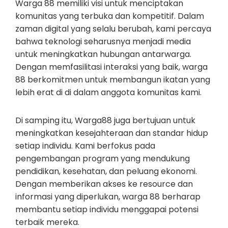
Warga 88 memiliki visi untuk menciptakan
komunitas yang terbuka dan kompetitif. Dalam
zaman digital yang selalu berubah, kami percaya
bahwa teknologi seharusnya menjadi media
untuk meningkatkan hubungan antarwarga.
Dengan memfasilitasi interaksi yang baik, warga
88 berkomitmen untuk membangun ikatan yang
lebih erat di di dalam anggota komunitas kami.
Di samping itu, Warga88 juga bertujuan untuk
meningkatkan kesejahteraan dan standar hidup
setiap individu. Kami berfokus pada
pengembangan program yang mendukung
pendidikan, kesehatan, dan peluang ekonomi.
Dengan memberikan akses ke resource dan
informasi yang diperlukan, warga 88 berharap
membantu setiap individu menggapai potensi
terbaik mereka.