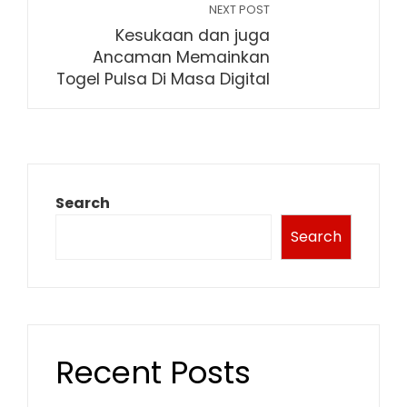
NEXT POST
Kesukaan dan juga
Ancaman Memainkan
Togel Pulsa Di Masa Digital
Search
Search
Recent Posts