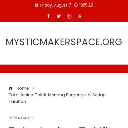
Skip
Friday, August 7
18:15:20
to
content
MYSTICMAKERSPACE.ORG
Home
Toto Jenius: Taktik Menang Bergengsi di Setiap
Taruhan
BERITA GAMES