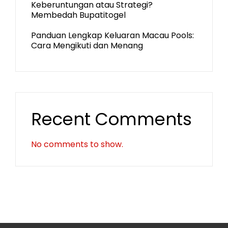
Keberuntungan atau Strategi?
Membedah Bupatitogel
Panduan Lengkap Keluaran Macau Pools:
Cara Mengikuti dan Menang
Recent Comments
No comments to show.