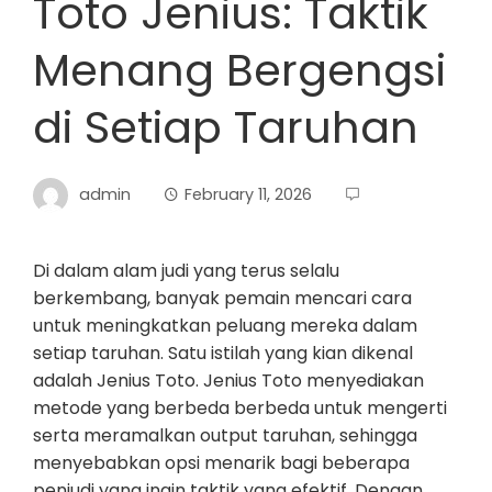
Toto Jenius: Taktik
Menang Bergengsi
di Setiap Taruhan
admin
February 11, 2026
Di dalam alam judi yang terus selalu
berkembang, banyak pemain mencari cara
untuk meningkatkan peluang mereka dalam
setiap taruhan. Satu istilah yang kian dikenal
adalah Jenius Toto. Jenius Toto menyediakan
metode yang berbeda berbeda untuk mengerti
serta meramalkan output taruhan, sehingga
menyebabkan opsi menarik bagi beberapa
penjudi yang ingin taktik yang efektif. Dengan