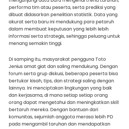
mengunjungi data baru mengenai trend taruhan,
performa tim atau peserta, serta prediksi yang
dibuat didasarkan penelitian statistik. Data yang
akurat serta baru ini mendukung para petaruh
dalam membuat keputusan yang lebih lebih
informasi serta strategis, sehingga peluang untuk
menang semakin tinggi.
Di samping itu, masyarakat pengguna Toto
Jenius amat giat dan saling mendukung. Dengan
forum serta grup diskusi, beberapa peserta bisa
bertukar kisah, tips, dan strategi saling dengan
lainnya. Ini menciptakan lingkungan yang baik
dan kerjasama, di mana setiap setiap orang
orang dapat mengetahui dan meningkatkan skill
bertaruh mereka. Dengan bantuan dari
komunitas, sejumlah anggota merasa lebih PD
pada mengambil taruhan dan mendapatkan