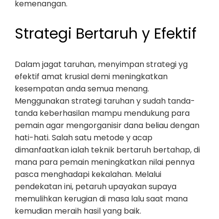
kemenangan.
Strategi Bertaruh y Efektif
Dalam jagat taruhan, menyimpan strategi yg
efektif amat krusial demi meningkatkan
kesempatan anda semua menang.
Menggunakan strategi taruhan y sudah tanda-
tanda keberhasilan mampu mendukung para
pemain agar mengorganisir dana beliau dengan
hati-hati. Salah satu metode y acap
dimanfaatkan ialah teknik bertaruh bertahap, di
mana para pemain meningkatkan nilai pennya
pasca menghadapi kekalahan. Melalui
pendekatan ini, petaruh upayakan supaya
memulihkan kerugian di masa lalu saat mana
kemudian meraih hasil yang baik.