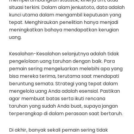
situasi terkini. Dalam alam jeniustoto, data adalah
kunci utama dalam mengambil keputusan yang
tepat. Menghiraukan penelitian hanya menjadi
meningkatkan bahaya mendapatkan kerugian
uang.
Kesalahan-Kesalahan selanjutnya adalah tidak
pengelolaan uang taruhan dengan baik. Para
pemain sering mengeluarkan melebihi apa yang
bisa mereka terima, terutama saat mendapati
beruntung semata. Strategi yang tepat dalam
mengelola uang Anda adalah esensial. Pastikan
agar membuat batas serta ikuti rencana
taruhan yang sudah Anda buat, supaya jangan
terperangkap di dalam perasaan saat bertaruh.
Di akhir, banyak sekali pemain sering tidak