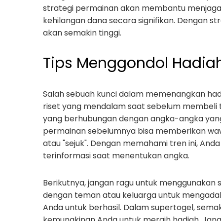
strategi permainan akan membantu menjaga
kehilangan dana secara signifikan. Dengan s
akan semakin tinggi.
Tips Menggondol Hadia
Salah sebuah kunci dalam memenangkan hadi
riset yang mendalam saat sebelum membeli t
yang berhubungan dengan angka-angka yang 
permainan sebelumnya bisa memberikan waw
atau "sejuk". Dengan memahami tren ini, And
terinformasi saat menentukan angka.
Berikutnya, jangan ragu untuk menggunakan 
dengan teman atau keluarga untuk mengadak
Anda untuk berhasil. Dalam supertogel, semak
kemungkinan Anda untuk meraih hadiah. Jan