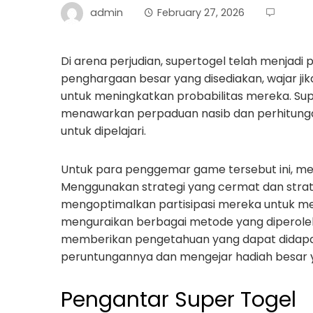
admin
February 27, 2026
Di arena perjudian, supertogel telah menjadi p
penghargaan besar yang disediakan, wajar j
untuk meningkatkan probabilitas mereka. Supe
menawarkan perpaduan nasib dan perhitunga
untuk dipelajari.
Untuk para penggemar game tersebut ini, men
Menggunakan strategi yang cermat dan stra
mengoptimalkan partisipasi mereka untuk me
menguraikan berbagai metode yang diperoleh
memberikan pengetahuan yang dapat didapatk
peruntungannya dan mengejar hadiah besar y
Pengantar Super Togel