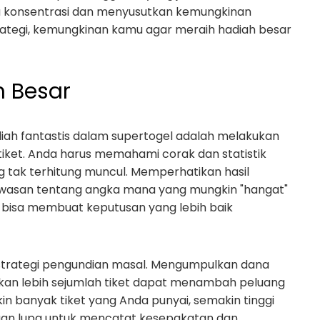
 konsentrasi dan menyusutkan kemungkinan
trategi, kemungkinan kamu agar meraih hadiah besar
h Besar
ah fantastis dalam supertogel adalah melakukan
iket. Anda harus memahami corak dan statistik
tak terhitung muncul. Memperhatikan hasil
asan tentang angka mana yang mungkin "hangat"
a bisa membuat keputusan yang lebih baik
strategi pengundian masal. Mengumpulkan dana
an lebih sejumlah tiket dapat menambah peluang
in banyak tiket yang Anda punyai, semakin tinggi
gan lupa untuk mencatat kesepakatan dan