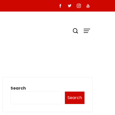
Search
Search