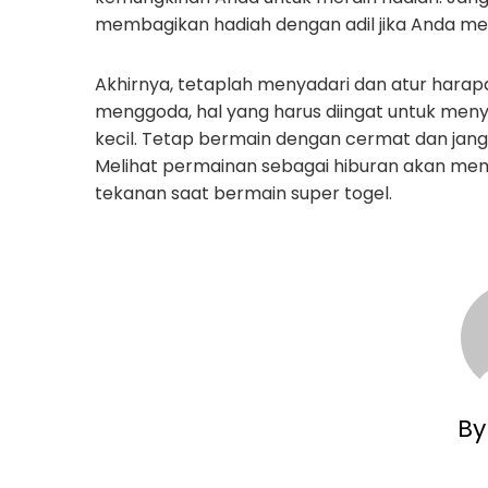
membagikan hadiah dengan adil jika Anda me
Akhirnya, tetaplah menyadari dan atur harap
menggoda, hal yang harus diingat untuk me
kecil. Tetap bermain dengan cermat dan jan
Melihat permainan sebagai hiburan akan m
tekanan saat bermain super togel.
By