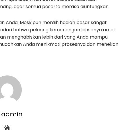
nang, agar semua peserta merasa diuntungkan.
an Anda. Meskipun meraih hadiah besar sangat
nyadari bahwa peluang kemenangan biasanya amat
gan menghabiskan lebih dari yang Anda mampu.
emudahkan Anda menikmati prosesnya dan menekan
 admin