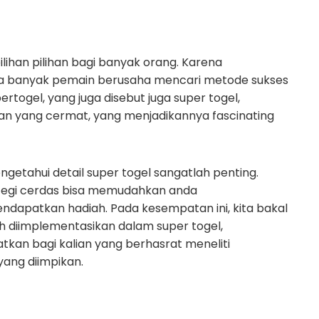
ilihan pilihan bagi banyak orang. Karena
ika banyak pemain berusaha mencari metode sukses
rtogel, yang juga disebut juga super togel,
n yang cermat, yang menjadikannya fascinating
getahui detail super togel sangatlah penting.
tegi cerdas bisa memudahkan anda
ndapatkan hadiah. Pada kesempatan ini, kita bakal
 diimplementasikan dalam super togel,
an bagi kalian yang berhasrat meneliti
ang diimpikan.