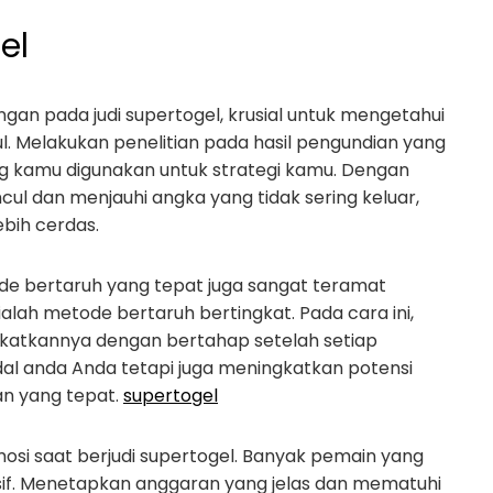
el
n pada judi supertogel, krusial untuk mengetahui
. Melakukan penelitian pada hasil pengundian yang
g kamu digunakan untuk strategi kamu. Dengan
 dan menjauhi angka yang tidak sering keluar,
bih cerdas.
de bertaruh yang tepat juga sangat teramat
ialah metode bertaruh bertingkat. Pada cara ini,
ngkatkannya dengan bertahap setelah setiap
al anda Anda tetapi juga meningkatkan potensi
n yang tepat.
supertogel
mosi saat berjudi supertogel. Banyak pemain yang
if. Menetapkan anggaran yang jelas dan mematuhi