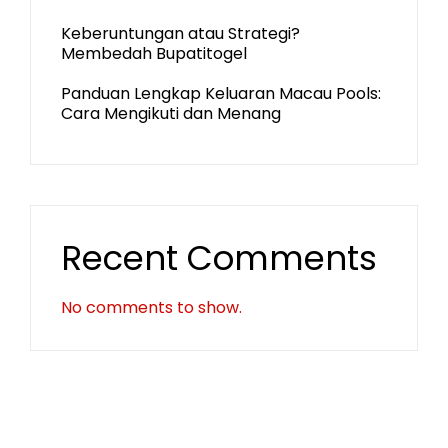
Keberuntungan atau Strategi?
Membedah Bupatitogel
Panduan Lengkap Keluaran Macau Pools:
Cara Mengikuti dan Menang
Recent Comments
No comments to show.