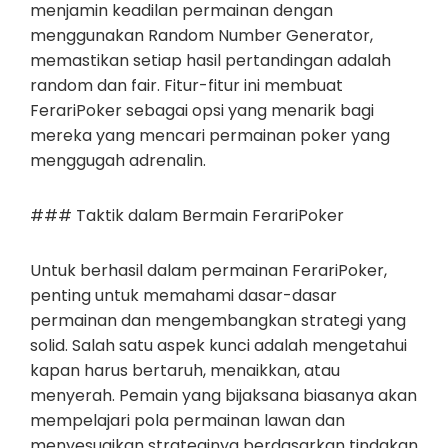
menjamin keadilan permainan dengan
menggunakan Random Number Generator,
memastikan setiap hasil pertandingan adalah
random dan fair. Fitur-fitur ini membuat
FerariPoker sebagai opsi yang menarik bagi
mereka yang mencari permainan poker yang
menggugah adrenalin.
### Taktik dalam Bermain FerariPoker
Untuk berhasil dalam permainan FerariPoker,
penting untuk memahami dasar-dasar
permainan dan mengembangkan strategi yang
solid. Salah satu aspek kunci adalah mengetahui
kapan harus bertaruh, menaikkan, atau
menyerah. Pemain yang bijaksana biasanya akan
mempelajari pola permainan lawan dan
menyesuaikan strateginya berdasarkan tindakan