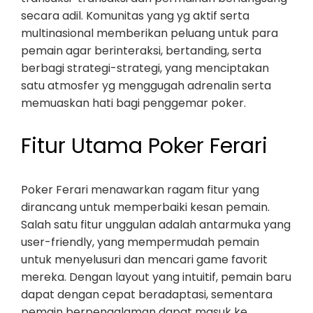
secara adil. Komunitas yang yg aktif serta
multinasional memberikan peluang untuk para
pemain agar berinteraksi, bertanding, serta
berbagi strategi-strategi, yang menciptakan
satu atmosfer yg menggugah adrenalin serta
memuaskan hati bagi penggemar poker.
Fitur Utama Poker Ferari
Poker Ferari menawarkan ragam fitur yang
dirancang untuk memperbaiki kesan pemain.
Salah satu fitur unggulan adalah antarmuka yang
user-friendly, yang mempermudah pemain
untuk menyelusuri dan mencari game favorit
mereka. Dengan layout yang intuitif, pemain baru
dapat dengan cepat beradaptasi, sementara
pemain berpengalaman dapat masuk ke