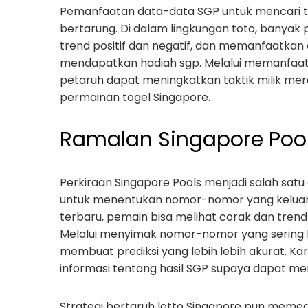
Pemanfaatan data-data SGP untuk mencari t
bertarung. Di dalam lingkungan toto, banya
trend positif dan negatif, dan memanfaatka
mendapatkan hadiah sgp. Melalui memanfaatk
petaruh dapat meningkatkan taktik milik 
permainan togel Singapore.
Ramalan Singapore Pool
Perkiraan Singapore Pools menjadi salah satu
untuk menentukan nomor-nomor yang keluar.
terbaru, pemain bisa melihat corak dan trend
Melalui menyimak nomor-nomor yang sering k
membuat prediksi yang lebih lebih akurat. K
informasi tentang hasil SGP supaya dapat me
Strategi bertaruh lotto Singapore pun meme