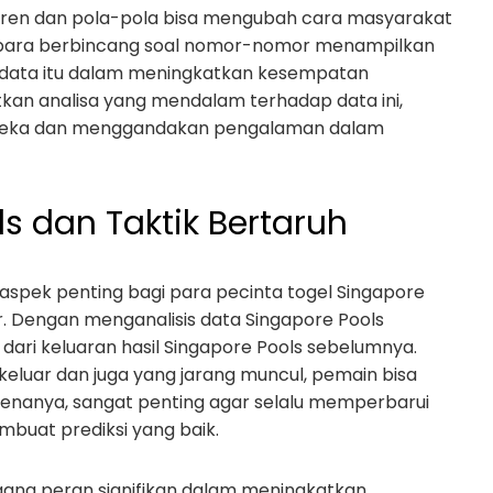
ren dan pola-pola bisa mengubah cara masyarakat
k para berbincang soal nomor-nomor menampilkan
n data itu dalam meningkatkan kesempatan
an analisa yang mendalam terhadap data ini,
mereka dan menggandakan pengalaman dalam
s dan Taktik Bertaruh
 aspek penting bagi para pecinta togel Singapore
 Dengan menganalisis data Singapore Pools
 dari keluaran hasil Singapore Pools sebelumnya.
eluar dan juga yang jarang muncul, pemain bisa
arenanya, sangat penting agar selalu memperbarui
mbuat prediksi yang baik.
gang peran signifikan dalam meningkatkan