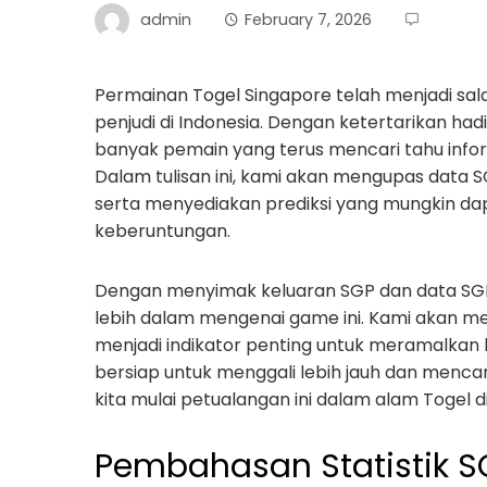
admin
February 7, 2026
Permainan Togel Singapore telah menjadi sal
penjudi di Indonesia. Dengan ketertarikan h
banyak pemain yang terus mencari tahu inform
Dalam tulisan ini, kami akan mengupas data 
serta menyediakan prediksi yang mungkin 
keberuntungan.
Dengan menyimak keluaran SGP dan data SG
lebih dalam mengenai game ini. Kami akan 
menjadi indikator penting untuk meramalkan 
bersiap untuk menggali lebih jauh dan mencar
kita mulai petualangan ini dalam alam Togel d
Pembahasan Statistik S