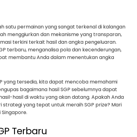
ah satu permainan yang sangat terkenal di kalangan
adiah menggiurkan dan mekanisme yang transparan,
asi terkini terkait hasil dan angka pengeluaran.
SGP terbaru, menganalisa pola dan kecenderungan,
dapat membantu Anda dalam menentukan angka
P yang tersedia, kita dapat mencoba memahami
mengupas bagaimana hasil SGP sebelumnya dapat
hasil-hasil di waktu yang akan datang. Apakah Anda
i strategi yang tepat untuk meraih SGP prize? Mari
i Singapore.
GP Terbaru