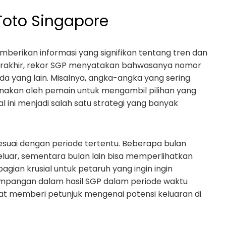
Toto Singapore
mberikan informasi yang signifikan tentang tren dan
erakhir, rekor SGP menyatakan bahwasanya nomor
da yang lain. Misalnya, angka-angka yang sering
gunakan oleh pemain untuk mengambil pilihan yang
l ini menjadi salah satu strategi yang banyak
sesuai dengan periode tertentu. Beberapa bulan
luar, sementara bulan lain bisa memperlihatkan
agian krusial untuk petaruh yang ingin ingin
yimpangan dalam hasil SGP dalam periode waktu
at memberi petunjuk mengenai potensi keluaran di