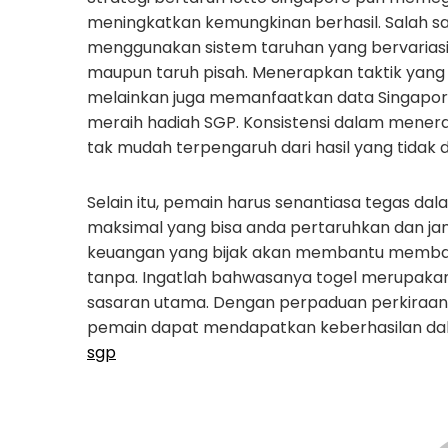
meningkatkan kemungkinan berhasil. Salah sa
menggunakan sistem taruhan yang bervariasi,
maupun taruh pisah. Menerapkan taktik yang 
melainkan juga memanfaatkan data Singapo
meraih hadiah SGP. Konsistensi dalam menera
tak mudah terpengaruh dari hasil yang tidak d
Selain itu, pemain harus senantiasa tegas d
maksimal yang bisa anda pertaruhkan dan ja
keuangan yang bijak akan membantu memban
tanpa. Ingatlah bahwasanya togel merupakan
sasaran utama. Dengan perpaduan perkiraan y
pemain dapat mendapatkan keberhasilan da
sgp