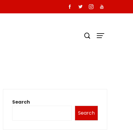
Search
Search