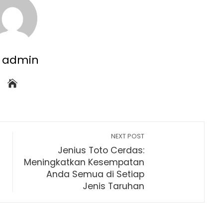
 admin
NEXT POST
Jenius Toto Cerdas:
Meningkatkan Kesempatan
Anda Semua di Setiap
Jenis Taruhan