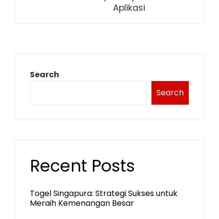
Aplikasi
Search
Search
Recent Posts
Togel Singapura: Strategi Sukses untuk
Meraih Kemenangan Besar