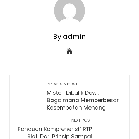
By admin
PREVIOUS POST
Misteri Dibalik Dewi:
Bagaimana Memperbesar
Kesempatan Menang
NEXT POST
Panduan Komprehensif RTP
Slot: Dari Prinsip Sampai