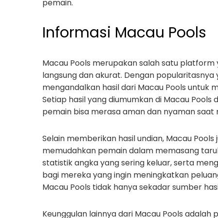
pemain.
Informasi Macau Pools
Macau Pools merupakan salah satu platform 
langsung dan akurat. Dengan popularitasnya
mengandalkan hasil dari Macau Pools untuk m
Setiap hasil yang diumumkan di Macau Pools d
pemain bisa merasa aman dan nyaman saat m
Selain memberikan hasil undian, Macau Pools
memudahkan pemain dalam memasang taru
statistik angka yang sering keluar, serta men
bagi mereka yang ingin meningkatkan peluan
Macau Pools tidak hanya sekadar sumber hasil,
Keunggulan lainnya dari Macau Pools adalah 