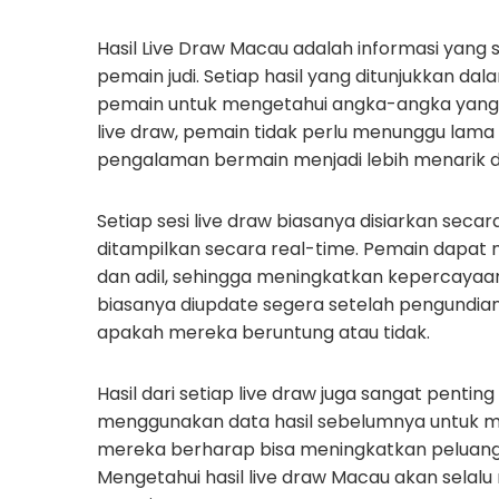
Hasil Live Draw Macau adalah informasi yang 
pemain judi. Setiap hasil yang ditunjukkan d
pemain untuk mengetahui angka-angka yang b
live draw, pemain tidak perlu menunggu lama
pengalaman bermain menjadi lebih menarik d
Setiap sesi live draw biasanya disiarkan sec
ditampilkan secara real-time. Pemain dapat
dan adil, sehingga meningkatkan kepercayaan 
biasanya diupdate segera setelah pengundian
apakah mereka beruntung atau tidak.
Hasil dari setiap live draw juga sangat pentin
menggunakan data hasil sebelumnya untuk men
mereka berharap bisa meningkatkan peluan
Mengetahui hasil live draw Macau akan selalu 