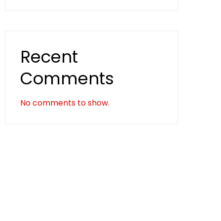
Recent
Comments
No comments to show.