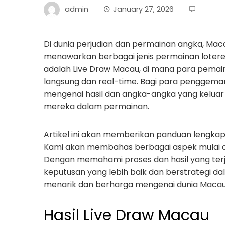
admin
January 27, 2026
Di dunia perjudian dan permainan angka, Mac
menawarkan berbagai jenis permainan lotere d
adalah Live Draw Macau, di mana para pemai
langsung dan real-time. Bagi para penggemar
mengenai hasil dan angka-angka yang keluar
mereka dalam permainan.
Artikel ini akan memberikan panduan lengkap
Kami akan membahas berbagai aspek mulai dar
Dengan memahami proses dan hasil yang ter
keputusan yang lebih baik dan berstrategi da
menarik dan berharga mengenai dunia Macau y
Hasil Live Draw Macau