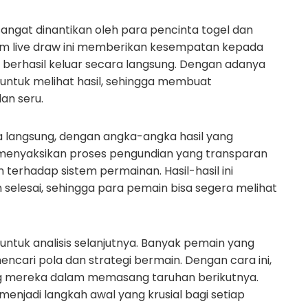
sangat dinantikan oleh para pencinta togel dan
alam live draw ini memberikan kesempatan kepada
erhasil keluar secara langsung. Dengan adanya
 untuk melihat hasil, sehingga membuat
an seru.
ara langsung, dengan angka-angka hasil yang
 menyaksikan proses pengundian yang transparan
terhadap sistem permainan. Hasil-hasil ini
 selesai, sehingga para pemain bisa segera melihat
g untuk analisis selanjutnya. Banyak pemain yang
cari pola dan strategi bermain. Dengan cara ini,
g mereka dalam memasang taruhan berikutnya.
menjadi langkah awal yang krusial bagi setiap