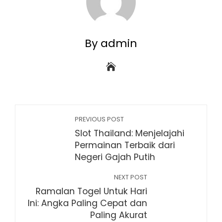
By admin
PREVIOUS POST
Slot Thailand: Menjelajahi
Permainan Terbaik dari
Negeri Gajah Putih
NEXT POST
Ramalan Togel Untuk Hari
Ini: Angka Paling Cepat dan
Paling Akurat