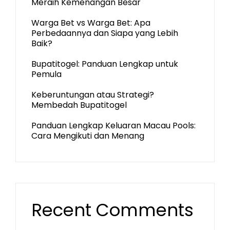
Meraih Kemenangan Besar
Warga Bet vs Warga Bet: Apa
Perbedaannya dan Siapa yang Lebih
Baik?
Bupatitogel: Panduan Lengkap untuk
Pemula
Keberuntungan atau Strategi?
Membedah Bupatitogel
Panduan Lengkap Keluaran Macau Pools:
Cara Mengikuti dan Menang
Recent Comments