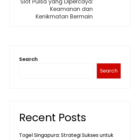
Slot Pulsa yang Dipercaya:
Keamanan dan
Kenikmatan Bermain
Search
Search
Recent Posts
Togel Singapura: Strategi Sukses untuk