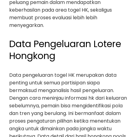
peluang pemain dalam mendapatkan
keberhasilan pada area togel HK, sekaligus
membuat proses evaluasi lebih lebih
menyegarkan.
Data Pengeluaran Lotere
Hongkong
Data pengeluaran togel HK merupakan data
penting untuk semua partisipan siapa
bermaksud menganalisis hasil pengeluaran.
Dengan cara meninjau informasi hk dari keluaran
sebelumnya, pemain bisa mengidentifikasi pola
dan tren yang berulang. Ini bermanfaat dalam
proses pengaturan pilihan ketika menentukan
angka untuk dimainkan pada jangka waktu
berikutnya. Data detail dari hasil hongkong pools