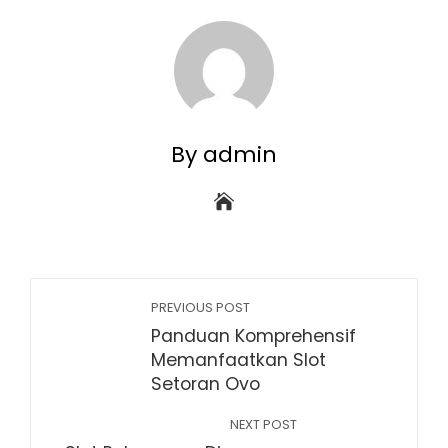
By admin
PREVIOUS POST
Panduan Komprehensif
Memanfaatkan Slot
Setoran Ovo
NEXT POST