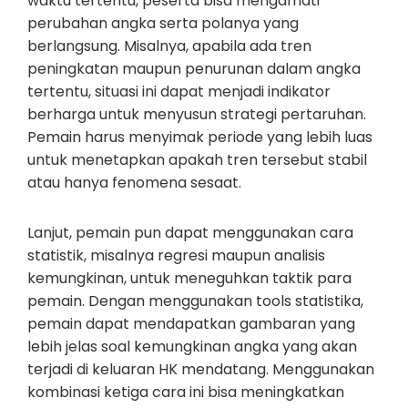
waktu tertentu, peserta bisa mengamati
perubahan angka serta polanya yang
berlangsung. Misalnya, apabila ada tren
peningkatan maupun penurunan dalam angka
tertentu, situasi ini dapat menjadi indikator
berharga untuk menyusun strategi pertaruhan.
Pemain harus menyimak periode yang lebih luas
untuk menetapkan apakah tren tersebut stabil
atau hanya fenomena sesaat.
Lanjut, pemain pun dapat menggunakan cara
statistik, misalnya regresi maupun analisis
kemungkinan, untuk meneguhkan taktik para
pemain. Dengan menggunakan tools statistika,
pemain dapat mendapatkan gambaran yang
lebih jelas soal kemungkinan angka yang akan
terjadi di keluaran HK mendatang. Menggunakan
kombinasi ketiga cara ini bisa meningkatkan