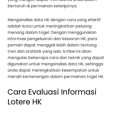
bertaruh di permainan selanjutnya.
Menganalisis data HK dengan cara yang efektif
adalah kunci untuk meningkatkan peluang
menang dalam togel. Dengan menggunakan
informasi pengeluaran dan keluaran HK, para
pemain dapat menggali lebih dalam tentang
tren dan statistik yang ada. Artikel ini akan
mengulas beberapa cara dan teknik yang dapat
digunakan untuk menganalisis data HK, sehingga
anda dapat meningkatkan kesempatan untuk
meraih kemenangan dalam permainan togel HK.
Cara Evaluasi Informasi
Lotere HK