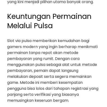
yang kini menjadi pilihan utama banyak orang.
Keuntungan Permainan
Melalui Pulsa
Slot via pulsa memberikan kemudahan bagi
gamers modern yang ingin berharap menikmati
permainan tanpa repot akan metode
pembayaran yang rumit. Dengan cara
menggunakan pulsa sebagai alat untuk metode
pembayaran, pemain dapat langsung
melakukan deposit serta segera memainkan
game. Metode ini memberi kesempatan
pengguna bisa lolos dari tahapan registrasi yang
panjang serta verifikasi yang biasanya
memusingkan keseruan bergam.