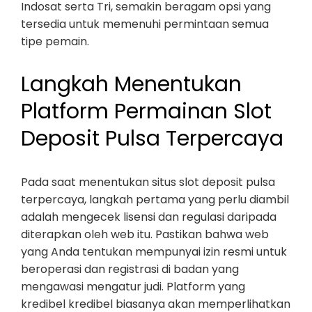
Indosat serta Tri, semakin beragam opsi yang
tersedia untuk memenuhi permintaan semua
tipe pemain.
Langkah Menentukan
Platform Permainan Slot
Deposit Pulsa Terpercaya
Pada saat menentukan situs slot deposit pulsa
terpercaya, langkah pertama yang perlu diambil
adalah mengecek lisensi dan regulasi daripada
diterapkan oleh web itu. Pastikan bahwa web
yang Anda tentukan mempunyai izin resmi untuk
beroperasi dan registrasi di badan yang
mengawasi mengatur judi. Platform yang
kredibel kredibel biasanya akan memperlihatkan