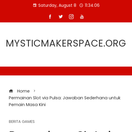
Skip
Saturday, August 8
11:34:07
to
content
MYSTICMAKERSPACE.ORG
Home
Permainan Slot via Pulsa: Jawaban Sederhana untuk
Pemain Masa Kini
BERITA GAMES