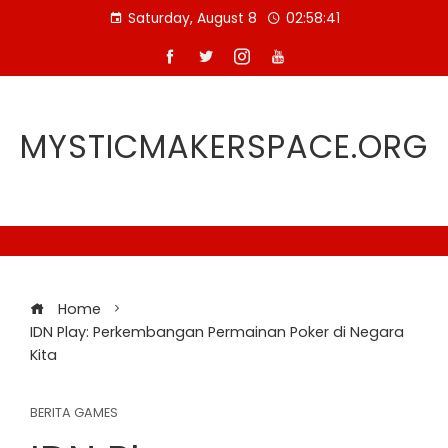
Skip
Saturday, August 8
02:58:42
to
content
MYSTICMAKERSPACE.ORG
Home
IDN Play: Perkembangan Permainan Poker di Negara
Kita
BERITA GAMES