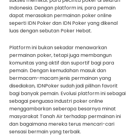
sukses memikat para pecinta poker di seluruh
Indonesia. Dengan platform ini, para pemain
dapat merasakan permainan poker online
seperti IDN Poker dan IDN Poker yang dikenal
luas dengan sebutan Poker Hebat.
Platform ini bukan sekadar menawarkan
permainan poker, tetapi juga membangun
komunitas yang aktif dan suportif bagi para
pemain. Dengan kemudahan masuk dan
bermacam-macam jenis permainan yang
disediakan, IDNPoker sudah jadi pilihan favorit
bagi banyak pemain. Evolusi platform ini sebagai
sebagai penguasa industri poker online
menggambarkan seberapa besarnya minat
masyarakat Tanah Air terhadap permainan ini
dan bagaimana mereka terus mencari-cari
sensasi bermain yang terbaik.