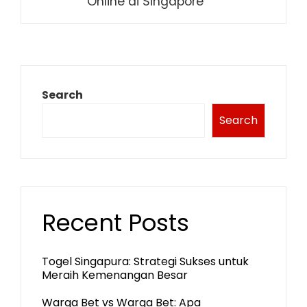
Online di Singapore
Search
Search
Recent Posts
Togel Singapura: Strategi Sukses untuk
Meraih Kemenangan Besar
Warga Bet vs Warga Bet: Apa