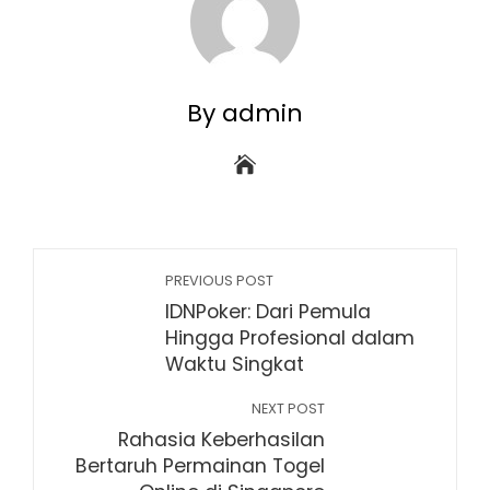
By admin
PREVIOUS POST
IDNPoker: Dari Pemula
Hingga Profesional dalam
Waktu Singkat
NEXT POST
Rahasia Keberhasilan
Bertaruh Permainan Togel