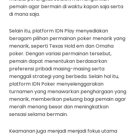
pemain agar bermain di waktu kapan saja serta
di mana saja.
Selain itu, platform IDN Play menyediakan
beragam pilihan permainan poker menarik yang
menarik, seperti Texas Hold em dan Omaha
poker. Dengan variasi permainan tersebut,
pemain dapat menentukan berdasarkan
preferensi pribadi masing-masing serta
menggali strategi yang berbeda. Selain hal itu,
platform IDN Poker menyelenggarakan
turnamen yang menawarkan penghargaan yang
menarik, memberikan peluang bagi pemain agar
meraih menang besar dan meningkatkan
sensasi selama bermain.
Keamanan juga menjadi menjadi fokus utama