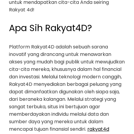
untuk mendapatkan cita-cita Anda seiring
Rakyat 4d!
Apa Sih Rakyat4D?
Platform Rakyat4D adalah sebuah sarana
inovatif yang dirancang untuk menawarkan
akses yang mudah bagi publik untuk mewujudkan
cita-cita mereka, khususnya dalam hal financial
dan investasi. Melalui teknologi modern canggih,
Rakyat4D menyediakan berbagai peluang yang
dapat dimanfaatkan digunakan oleh siapa saja,
dari beraneka kalangan. Melalui strategi yang
sangat terbuka, situs ini bertujuan agar
memberdayakan individu melalui data dan
sumber daya yang mereka untuk dalam
mencapai tujuan finansial sendiri.
rakyat4d