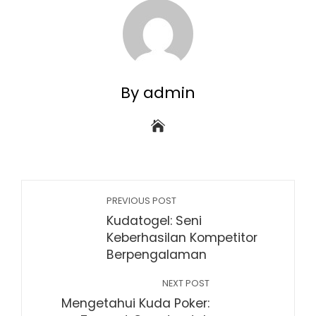
By admin
PREVIOUS POST
Kudatogel: Seni
Keberhasilan Kompetitor
Berpengalaman
NEXT POST
Mengetahui Kuda Poker: