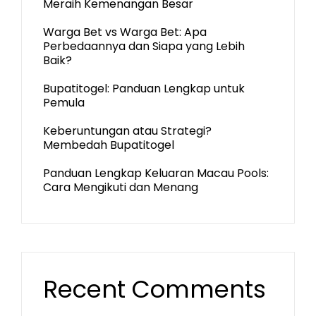
Meraih Kemenangan Besar
Warga Bet vs Warga Bet: Apa
Perbedaannya dan Siapa yang Lebih
Baik?
Bupatitogel: Panduan Lengkap untuk
Pemula
Keberuntungan atau Strategi?
Membedah Bupatitogel
Panduan Lengkap Keluaran Macau Pools:
Cara Mengikuti dan Menang
Recent Comments