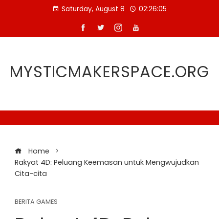
Skip
Saturday, August 8
02:26:06
to
content
MYSTICMAKERSPACE.ORG
Home
Rakyat 4D: Peluang Keemasan untuk Mengwujudkan
Cita-cita
BERITA GAMES