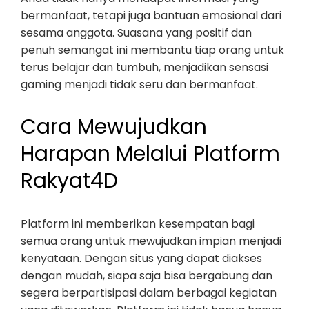
bermanfaat, tetapi juga bantuan emosional dari
sesama anggota. Suasana yang positif dan
penuh semangat ini membantu tiap orang untuk
terus belajar dan tumbuh, menjadikan sensasi
gaming menjadi tidak seru dan bermanfaat.
Cara Mewujudkan
Harapan Melalui Platform
Rakyat4D
Platform ini memberikan kesempatan bagi
semua orang untuk mewujudkan impian menjadi
kenyataan. Dengan situs yang dapat diakses
dengan mudah, siapa saja bisa bergabung dan
segera berpartisipasi dalam berbagai kegiatan