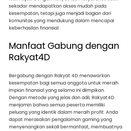
sekadar mendapatkan akses mudah pada
kesempatan, tetapi juga menjadi bagian dari
komunitas yang mendukung dalam mencapai
keberhasilan finansial.
Manfaat Gabung dengan
Rakyat4D
Bergabung dengan Rakyat 4D menawarkan
kesempatan bagi semua anggota untuk meraih
impian finansial yang selama ini diimpikan.
Dengan metode yang jelas dan adil, Rakyat4D
menjamin bahwa semua peserta memiliki
peluang yang identik dalam meraih profit. Anda
dapat merasakan pengalaman gaming yang
menyenangkan sekali bermanfaat, membuatnya