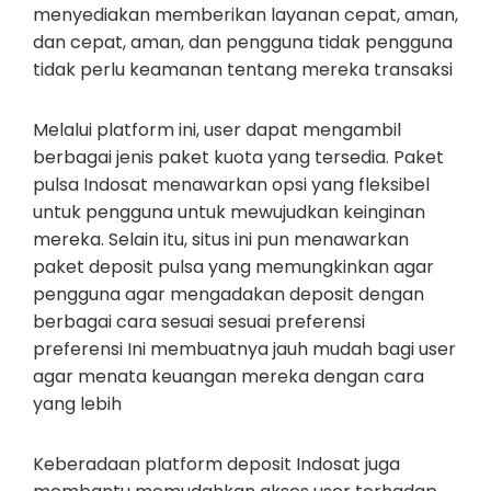
menyediakan memberikan layanan cepat, aman,
dan cepat, aman, dan pengguna tidak pengguna
tidak perlu keamanan tentang mereka transaksi
Melalui platform ini, user dapat mengambil
berbagai jenis paket kuota yang tersedia. Paket
pulsa Indosat menawarkan opsi yang fleksibel
untuk pengguna untuk mewujudkan keinginan
mereka. Selain itu, situs ini pun menawarkan
paket deposit pulsa yang memungkinkan agar
pengguna agar mengadakan deposit dengan
berbagai cara sesuai sesuai preferensi
preferensi Ini membuatnya jauh mudah bagi user
agar menata keuangan mereka dengan cara
yang lebih
Keberadaan platform deposit Indosat juga