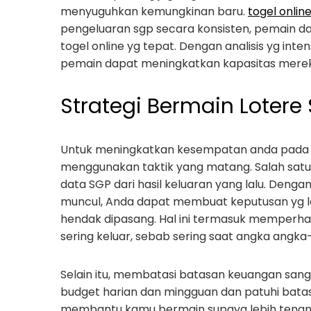
menyuguhkan kemungkinan baru.
togel onlin
pengeluaran sgp secara konsisten, pemain da
togel online yg tepat. Dengan analisis yg inte
pemain dapat meningkatkan kapasitas mere
Strategi Bermain Lotere
Untuk meningkatkan kesempatan anda pada l
menggunakan taktik yang matang. Salah sat
data SGP dari hasil keluaran yang lalu. Deng
muncul, Anda dapat membuat keputusan yg l
hendak dipasang. Hal ini termasuk memperhat
sering keluar, sebab sering saat angka angka
Selain itu, membatasi batasan keuangan sangat
budget harian dan mingguan dan patuhi batas
membantu kamu bermain supaya lebih tenang