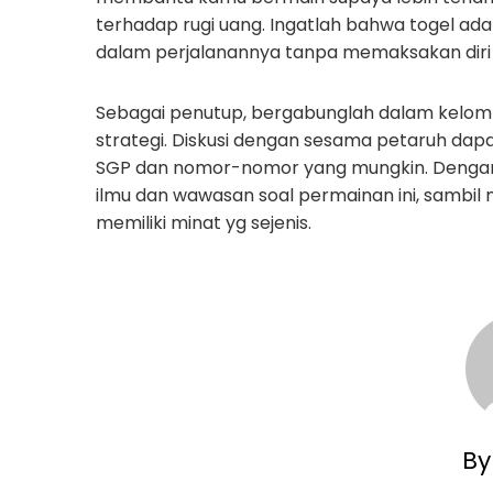
terhadap rugi uang. Ingatlah bahwa togel a
dalam perjalanannya tanpa memaksakan diri u
Sebagai penutup, bergabunglah dalam kelomp
strategi. Diskusi dengan sesama petaruh da
SGP dan nomor-nomor yang mungkin. Denga
ilmu dan wawasan soal permainan ini, sambil
memiliki minat yg sejenis.
By