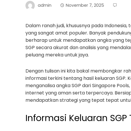
admin
November 7, 2025
Dalam ranah judi, khususnya pada Indonesia, to
yang sangat amat populer. Banyak pendukung 
berharap untuk mendapatkan angka yang tepa
SGP secara akurat dan analisis yang menda
peluang mereka untuk jaya.
Dengan tulisan ini kita bakal membongkar ra
informasi terkini tentang hasil keluaran SGP
menganalisa angka SGP dari Singapore Pools
internet yang aman serta terpercaya. Bersia
mendapatkan strategi yang tepat tepat untuk
Informasi Keluaran SGP 