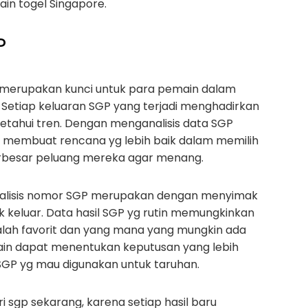
n togel Singapore.
P
P merupakan kunci untuk para pemain dalam
Setiap keluaran SGP yang terjadi menghadirkan
getahui tren. Dengan menganalisis data SGP
 membuat rencana yg lebih baik dalam memilih
rbesar peluang mereka agar menang.
analisis nomor SGP merupakan dengan menyimak
 keluar. Data hasil SGP yg rutin memungkinkan
ah favorit dan yang mana yang mungkin ada
main dapat menentukan keputusan yang lebih
SGP yg mau digunakan untuk taruhan.
ri sgp sekarang, karena setiap hasil baru