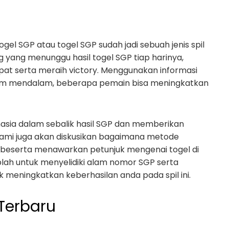
gel SGP atau togel SGP sudah jadi sebuah jenis spil
yang menunggu hasil togel SGP tiap harinya,
t serta meraih victory. Menggunakan informasi
lam mendalam, beberapa pemain bisa meningkatkan
hasia dalam sebalik hasil SGP dan memberikan
. Kami juga akan diskusikan bagaimana metode
, beserta menawarkan petunjuk mengenai togel di
plah untuk menyelidiki alam nomor SGP serta
 meningkatkan keberhasilan anda pada spil ini.
Terbaru