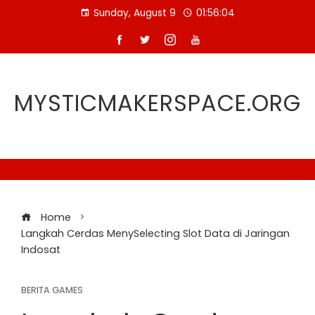
Skip
Sunday, August 9
01:56:05
to
content
MYSTICMAKERSPACE.ORG
Home
Langkah Cerdas MenySelecting Slot Data di Jaringan
Indosat
BERITA GAMES