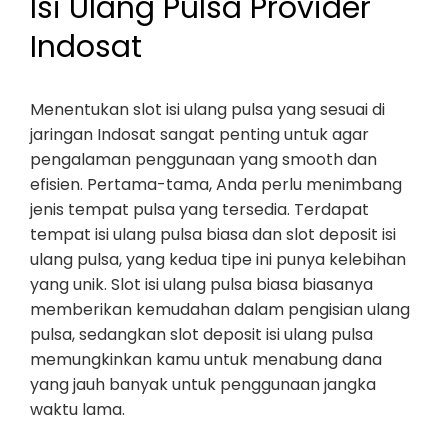
Isi Ulang Pulsa Provider
Indosat
Menentukan slot isi ulang pulsa yang sesuai di
jaringan Indosat sangat penting untuk agar
pengalaman penggunaan yang smooth dan
efisien. Pertama-tama, Anda perlu menimbang
jenis tempat pulsa yang tersedia. Terdapat
tempat isi ulang pulsa biasa dan slot deposit isi
ulang pulsa, yang kedua tipe ini punya kelebihan
yang unik. Slot isi ulang pulsa biasa biasanya
memberikan kemudahan dalam pengisian ulang
pulsa, sedangkan slot deposit isi ulang pulsa
memungkinkan kamu untuk menabung dana
yang jauh banyak untuk penggunaan jangka
waktu lama.