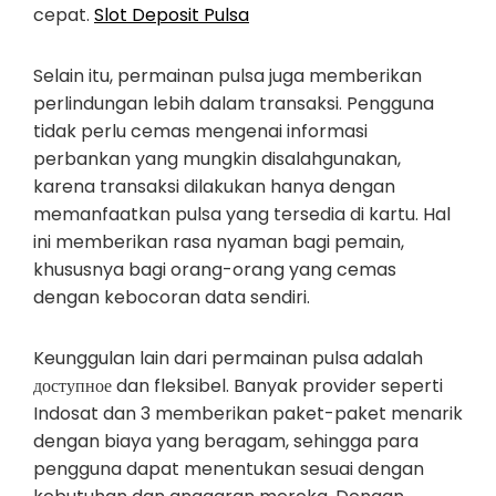
cepat.
Slot Deposit Pulsa
Selain itu, permainan pulsa juga memberikan
perlindungan lebih dalam transaksi. Pengguna
tidak perlu cemas mengenai informasi
perbankan yang mungkin disalahgunakan,
karena transaksi dilakukan hanya dengan
memanfaatkan pulsa yang tersedia di kartu. Hal
ini memberikan rasa nyaman bagi pemain,
khususnya bagi orang-orang yang cemas
dengan kebocoran data sendiri.
Keunggulan lain dari permainan pulsa adalah
доступное dan fleksibel. Banyak provider seperti
Indosat dan 3 memberikan paket-paket menarik
dengan biaya yang beragam, sehingga para
pengguna dapat menentukan sesuai dengan