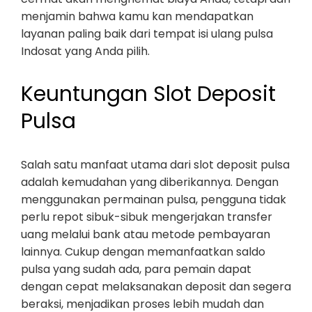
menjamin bahwa kamu kan mendapatkan
layanan paling baik dari tempat isi ulang pulsa
Indosat yang Anda pilih.
Keuntungan Slot Deposit
Pulsa
Salah satu manfaat utama dari slot deposit pulsa
adalah kemudahan yang diberikannya. Dengan
menggunakan permainan pulsa, pengguna tidak
perlu repot sibuk-sibuk mengerjakan transfer
uang melalui bank atau metode pembayaran
lainnya. Cukup dengan memanfaatkan saldo
pulsa yang sudah ada, para pemain dapat
dengan cepat melaksanakan deposit dan segera
beraksi, menjadikan proses lebih mudah dan