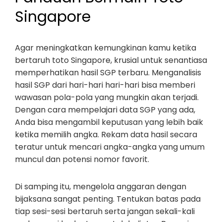
Singapore
Agar meningkatkan kemungkinan kamu ketika
bertaruh toto Singapore, krusial untuk senantiasa
memperhatikan hasil SGP terbaru. Menganalisis
hasil SGP dari hari-hari hari-hari bisa memberi
wawasan pola-pola yang mungkin akan terjadi.
Dengan cara mempelajari data SGP yang ada,
Anda bisa mengambil keputusan yang lebih baik
ketika memilih angka. Rekam data hasil secara
teratur untuk mencari angka-angka yang umum
muncul dan potensi nomor favorit.
Di samping itu, mengelola anggaran dengan
bijaksana sangat penting. Tentukan batas pada
tiap sesi-sesi bertaruh serta jangan sekali-kali