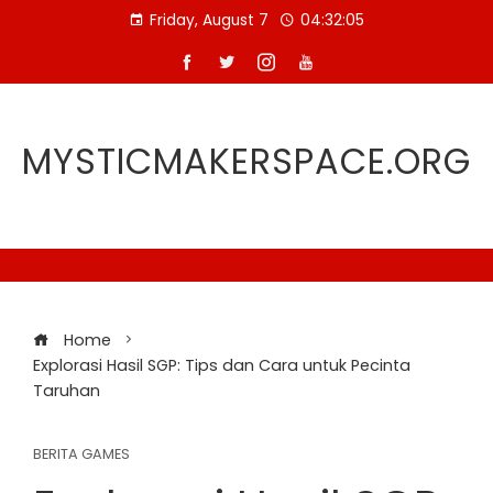
Skip
Friday, August 7
04:32:06
to
content
MYSTICMAKERSPACE.ORG
Home
Explorasi Hasil SGP: Tips dan Cara untuk Pecinta
Taruhan
BERITA GAMES