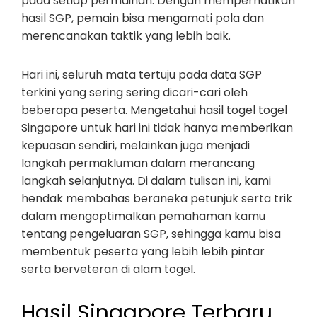
pada setiap permainan. Dengan memperhatikan
hasil SGP, pemain bisa mengamati pola dan
merencanakan taktik yang lebih baik.
Hari ini, seluruh mata tertuju pada data SGP
terkini yang sering sering dicari-cari oleh
beberapa peserta. Mengetahui hasil togel togel
Singapore untuk hari ini tidak hanya memberikan
kepuasan sendiri, melainkan juga menjadi
langkah permakluman dalam merancang
langkah selanjutnya. Di dalam tulisan ini, kami
hendak membahas beraneka petunjuk serta trik
dalam mengoptimalkan pemahaman kamu
tentang pengeluaran SGP, sehingga kamu bisa
membentuk peserta yang lebih lebih pintar
serta berveteran di alam togel.
Hasil Singapore Terbaru