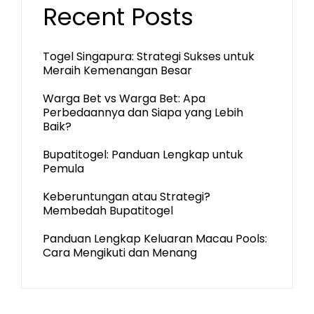
Recent Posts
Togel Singapura: Strategi Sukses untuk
Meraih Kemenangan Besar
Warga Bet vs Warga Bet: Apa
Perbedaannya dan Siapa yang Lebih
Baik?
Bupatitogel: Panduan Lengkap untuk
Pemula
Keberuntungan atau Strategi?
Membedah Bupatitogel
Panduan Lengkap Keluaran Macau Pools:
Cara Mengikuti dan Menang