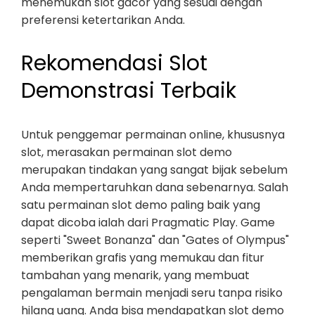
menemukan slot gacor yang sesuai dengan
preferensi ketertarikan Anda.
Rekomendasi Slot
Demonstrasi Terbaik
Untuk penggemar permainan online, khususnya
slot, merasakan permainan slot demo
merupakan tindakan yang sangat bijak sebelum
Anda mempertaruhkan dana sebenarnya. Salah
satu permainan slot demo paling baik yang
dapat dicoba ialah dari Pragmatic Play. Game
seperti "Sweet Bonanza" dan "Gates of Olympus"
memberikan grafis yang memukau dan fitur
tambahan yang menarik, yang membuat
pengalaman bermain menjadi seru tanpa risiko
hilang uang. Anda bisa mendapatkan slot demo