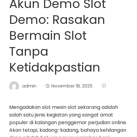
Akun Demo Slot
Demo: Rasakan
Bermain Slot
Tanpa
Ketidakpastian
admin
November 18, 2025
Mengadakan slot mesin slot sekarang adalah
salah satu jenis kegiatan yang sangat amat
populer di kalangan penggemar perjudian online.
Akan tetapi, kadang-kadang, bahaya kehilangan