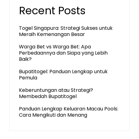
Recent Posts
Togel Singapura: Strategi Sukses untuk
Meraih Kemenangan Besar
Warga Bet vs Warga Bet: Apa
Perbedaannya dan Siapa yang Lebih
Baik?
Bupatitogel: Panduan Lengkap untuk
Pemula
Keberuntungan atau Strategi?
Membedah Bupatitogel
Panduan Lengkap Keluaran Macau Pools:
Cara Mengikuti dan Menang