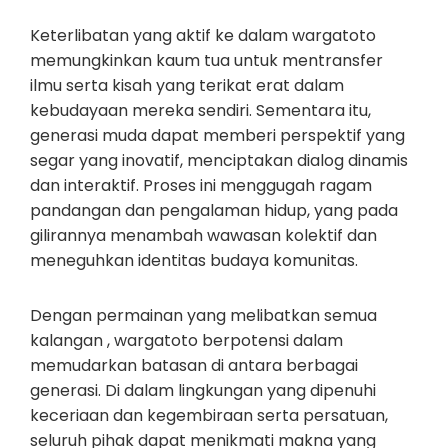
Keterlibatan yang aktif ke dalam wargatoto
memungkinkan kaum tua untuk mentransfer
ilmu serta kisah yang terikat erat dalam
kebudayaan mereka sendiri. Sementara itu,
generasi muda dapat memberi perspektif yang
segar yang inovatif, menciptakan dialog dinamis
dan interaktif. Proses ini menggugah ragam
pandangan dan pengalaman hidup, yang pada
gilirannya menambah wawasan kolektif dan
meneguhkan identitas budaya komunitas.
Dengan permainan yang melibatkan semua
kalangan , wargatoto berpotensi dalam
memudarkan batasan di antara berbagai
generasi. Di dalam lingkungan yang dipenuhi
keceriaan dan kegembiraan serta persatuan,
seluruh pihak dapat menikmati makna yang