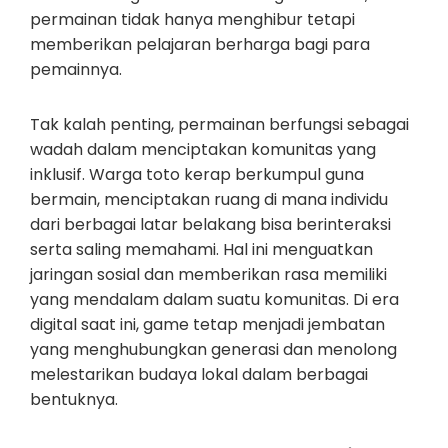
permainan tidak hanya menghibur tetapi
memberikan pelajaran berharga bagi para
pemainnya.
Tak kalah penting, permainan berfungsi sebagai
wadah dalam menciptakan komunitas yang
inklusif. Warga toto kerap berkumpul guna
bermain, menciptakan ruang di mana individu
dari berbagai latar belakang bisa berinteraksi
serta saling memahami. Hal ini menguatkan
jaringan sosial dan memberikan rasa memiliki
yang mendalam dalam suatu komunitas. Di era
digital saat ini, game tetap menjadi jembatan
yang menghubungkan generasi dan menolong
melestarikan budaya lokal dalam berbagai
bentuknya.