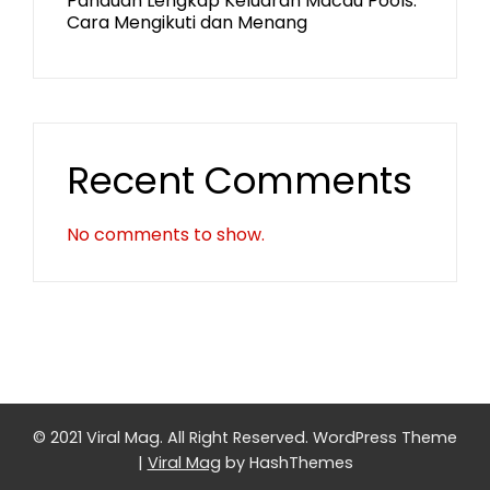
Panduan Lengkap Keluaran Macau Pools:
Cara Mengikuti dan Menang
Recent Comments
No comments to show.
© 2021 Viral Mag. All Right Reserved.
WordPress Theme
|
Viral Mag
by HashThemes