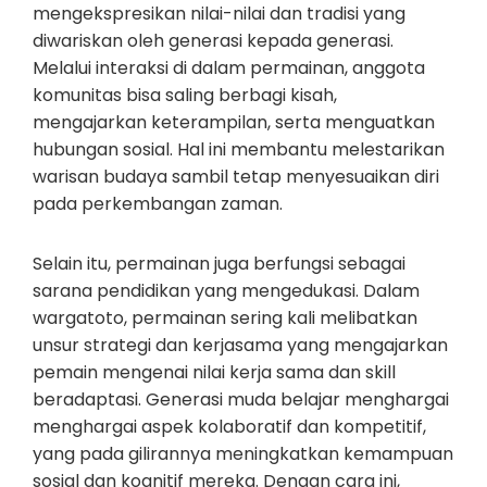
mengekspresikan nilai-nilai dan tradisi yang
diwariskan oleh generasi kepada generasi.
Melalui interaksi di dalam permainan, anggota
komunitas bisa saling berbagi kisah,
mengajarkan keterampilan, serta menguatkan
hubungan sosial. Hal ini membantu melestarikan
warisan budaya sambil tetap menyesuaikan diri
pada perkembangan zaman.
Selain itu, permainan juga berfungsi sebagai
sarana pendidikan yang mengedukasi. Dalam
wargatoto, permainan sering kali melibatkan
unsur strategi dan kerjasama yang mengajarkan
pemain mengenai nilai kerja sama dan skill
beradaptasi. Generasi muda belajar menghargai
menghargai aspek kolaboratif dan kompetitif,
yang pada gilirannya meningkatkan kemampuan
sosial dan kognitif mereka. Dengan cara ini,