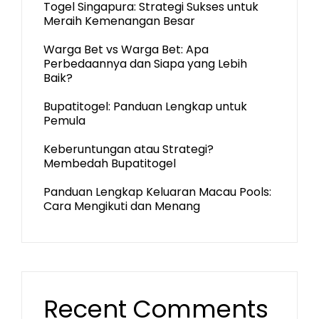
Togel Singapura: Strategi Sukses untuk
Meraih Kemenangan Besar
Warga Bet vs Warga Bet: Apa
Perbedaannya dan Siapa yang Lebih
Baik?
Bupatitogel: Panduan Lengkap untuk
Pemula
Keberuntungan atau Strategi?
Membedah Bupatitogel
Panduan Lengkap Keluaran Macau Pools:
Cara Mengikuti dan Menang
Recent Comments