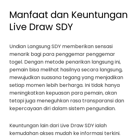
Manfaat dan Keuntungan
Live Draw SDY
Undian Langsung SDY memberikan sensasi
menarik bagi para penggemar penggemar
togel. Dengan metode penarikan langsung ini,
pemain bisa melihat hasilnya secara langsung,
mewujudkan suasana tegang yang menjadikan
setiap momen lebih berharga. Ini tidak hanya
meningkatkan kepuasan para pemain, akan
tetapi juga meneguhkan rasa transparansi dan
kepercayaan diri dalam sistem pengundian.
Keuntungan lain dari Live Draw SDY ialah
kemudahan akses mudah ke informasi terkini.