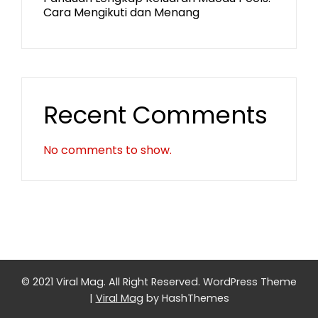
Cara Mengikuti dan Menang
Recent Comments
No comments to show.
© 2021 Viral Mag. All Right Reserved.
WordPress Theme
|
Viral Mag
by HashThemes