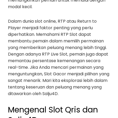
memungkinkan pemain untuk memulai dengan
modal kecil.
Dalam dunia slot online, RTP atau Return to
Player menjadi faktor penting yang perlu
diperhatikan. Memahami RTP Slot dapat
membantu pemain dalam memilih permainan
yang memberikan peluang menang lebih tinggi.
Dengan adanya RTP Live Slot, pemain juga dapat
memantau persentase kemenangan secara
real-time. Jika Anda mencari permainan yang
menguntungkan, Slot Gacor menjadi pilihan yang
sangat menarik. Mari kita eksplorasi lebih dalam
tentang keseruan dan peluang menang yang
ditawarkan oleh Salju4D.
Mengenal Slot Qris dan