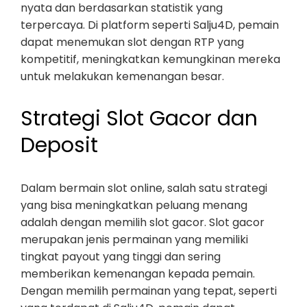
nyata dan berdasarkan statistik yang
terpercaya. Di platform seperti Salju4D, pemain
dapat menemukan slot dengan RTP yang
kompetitif, meningkatkan kemungkinan mereka
untuk melakukan kemenangan besar.
Strategi Slot Gacor dan
Deposit
Dalam bermain slot online, salah satu strategi
yang bisa meningkatkan peluang menang
adalah dengan memilih slot gacor. Slot gacor
merupakan jenis permainan yang memiliki
tingkat payout yang tinggi dan sering
memberikan kemenangan kepada pemain.
Dengan memilih permainan yang tepat, seperti