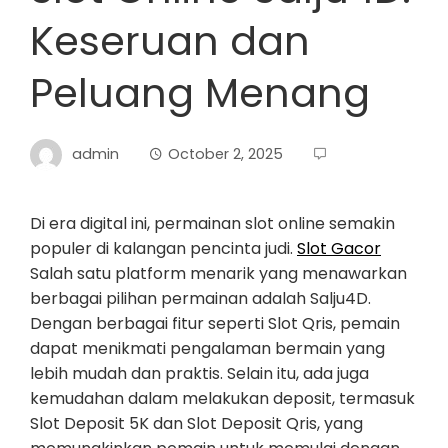
Keseruan dan
Peluang Menang
admin
October 2, 2025
Di era digital ini, permainan slot online semakin
populer di kalangan pencinta judi.
Slot Gacor
Salah satu platform menarik yang menawarkan
berbagai pilihan permainan adalah Salju4D.
Dengan berbagai fitur seperti Slot Qris, pemain
dapat menikmati pengalaman bermain yang
lebih mudah dan praktis. Selain itu, ada juga
kemudahan dalam melakukan deposit, termasuk
Slot Deposit 5K dan Slot Deposit Qris, yang