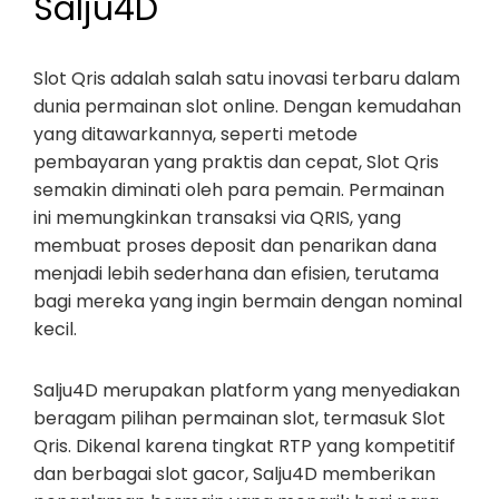
Salju4D
Slot Qris adalah salah satu inovasi terbaru dalam
dunia permainan slot online. Dengan kemudahan
yang ditawarkannya, seperti metode
pembayaran yang praktis dan cepat, Slot Qris
semakin diminati oleh para pemain. Permainan
ini memungkinkan transaksi via QRIS, yang
membuat proses deposit dan penarikan dana
menjadi lebih sederhana dan efisien, terutama
bagi mereka yang ingin bermain dengan nominal
kecil.
Salju4D merupakan platform yang menyediakan
beragam pilihan permainan slot, termasuk Slot
Qris. Dikenal karena tingkat RTP yang kompetitif
dan berbagai slot gacor, Salju4D memberikan