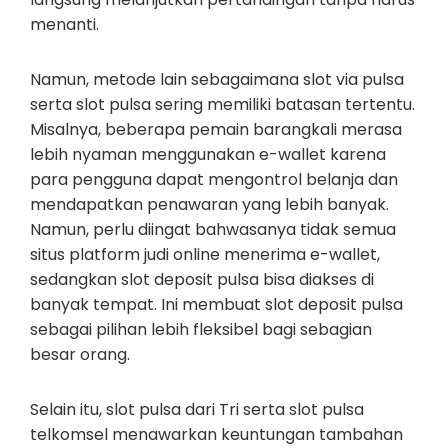
menanti.
Namun, metode lain sebagaimana slot via pulsa
serta slot pulsa sering memiliki batasan tertentu.
Misalnya, beberapa pemain barangkali merasa
lebih nyaman menggunakan e-wallet karena
para pengguna dapat mengontrol belanja dan
mendapatkan penawaran yang lebih banyak.
Namun, perlu diingat bahwasanya tidak semua
situs platform judi online menerima e-wallet,
sedangkan slot deposit pulsa bisa diakses di
banyak tempat. Ini membuat slot deposit pulsa
sebagai pilihan lebih fleksibel bagi sebagian
besar orang.
Selain itu, slot pulsa dari Tri serta slot pulsa
telkomsel menawarkan keuntungan tambahan