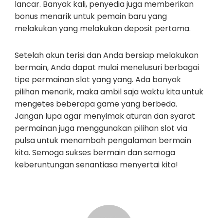
lancar. Banyak kali, penyedia juga memberikan
bonus menarik untuk pemain baru yang
melakukan yang melakukan deposit pertama.
Setelah akun terisi dan Anda bersiap melakukan
bermain, Anda dapat mulai menelusuri berbagai
tipe permainan slot yang yang. Ada banyak
pilihan menarik, maka ambil saja waktu kita untuk
mengetes beberapa game yang berbeda.
Jangan lupa agar menyimak aturan dan syarat
permainan juga menggunakan pilihan slot via
pulsa untuk menambah pengalaman bermain
kita. Semoga sukses bermain dan semoga
keberuntungan senantiasa menyertai kita!