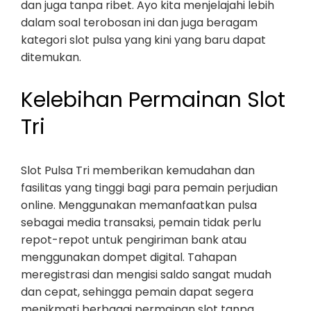
dan juga tanpa ribet. Ayo kita menjelajahi lebih
dalam soal terobosan ini dan juga beragam
kategori slot pulsa yang kini yang baru dapat
ditemukan.
Kelebihan Permainan Slot
Tri
Slot Pulsa Tri memberikan kemudahan dan
fasilitas yang tinggi bagi para pemain perjudian
online. Menggunakan memanfaatkan pulsa
sebagai media transaksi, pemain tidak perlu
repot-repot untuk pengiriman bank atau
menggunakan dompet digital. Tahapan
meregistrasi dan mengisi saldo sangat mudah
dan cepat, sehingga pemain dapat segera
menikmati berbagai permainan slot tanpa