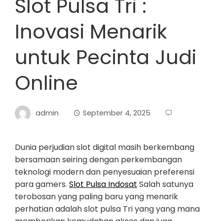
Slot Pulsa Tri :
Inovasi Menarik
untuk Pecinta Judi
Online
admin
September 4, 2025
Dunia perjudian slot digital masih berkembang
bersamaan seiring dengan perkembangan
teknologi modern dan penyesuaian preferensi
para gamers.
Slot Pulsa Indosat
Salah satunya
terobosan yang paling baru yang menarik
perhatian adalah slot pulsa Tri yang yang mana