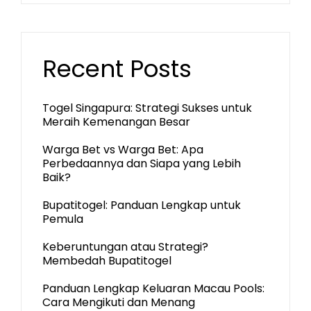
Recent Posts
Togel Singapura: Strategi Sukses untuk
Meraih Kemenangan Besar
Warga Bet vs Warga Bet: Apa
Perbedaannya dan Siapa yang Lebih
Baik?
Bupatitogel: Panduan Lengkap untuk
Pemula
Keberuntungan atau Strategi?
Membedah Bupatitogel
Panduan Lengkap Keluaran Macau Pools:
Cara Mengikuti dan Menang