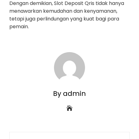
Dengan demikian, Slot Deposit Qris tidak hanya
menawarkan kemudahan dan kenyamanan,
tetapi juga perlindungan yang kuat bagi para
pemain.
By admin