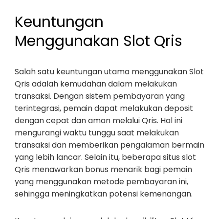
Keuntungan
Menggunakan Slot Qris
Salah satu keuntungan utama menggunakan Slot
Qris adalah kemudahan dalam melakukan
transaksi. Dengan sistem pembayaran yang
terintegrasi, pemain dapat melakukan deposit
dengan cepat dan aman melalui Qris. Hal ini
mengurangi waktu tunggu saat melakukan
transaksi dan memberikan pengalaman bermain
yang lebih lancar. Selain itu, beberapa situs slot
Qris menawarkan bonus menarik bagi pemain
yang menggunakan metode pembayaran ini,
sehingga meningkatkan potensi kemenangan.