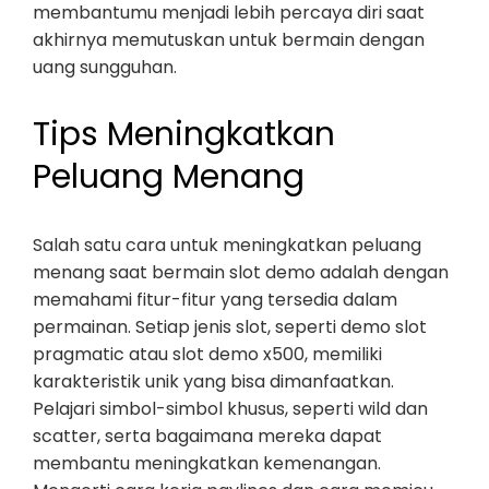
membantumu menjadi lebih percaya diri saat
akhirnya memutuskan untuk bermain dengan
uang sungguhan.
Tips Meningkatkan
Peluang Menang
Salah satu cara untuk meningkatkan peluang
menang saat bermain slot demo adalah dengan
memahami fitur-fitur yang tersedia dalam
permainan. Setiap jenis slot, seperti demo slot
pragmatic atau slot demo x500, memiliki
karakteristik unik yang bisa dimanfaatkan.
Pelajari simbol-simbol khusus, seperti wild dan
scatter, serta bagaimana mereka dapat
membantu meningkatkan kemenangan.