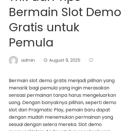
Bermain Slot Demo
Gratis untuk
Pemula
admin
August 9, 2025
Bermain slot demo gratis menjadi pilihan yang
menarik bagi pemula yang ingin merasakan
sensasi permainan tanpa harus mengeluarkan
uang. Dengan banyaknya pilihan, seperti demo
slot dari Pragmatic Play, pemain baru dapat
dengan mudah menemukan permainan yang
sesuai dengan selera mereka. Slot demo