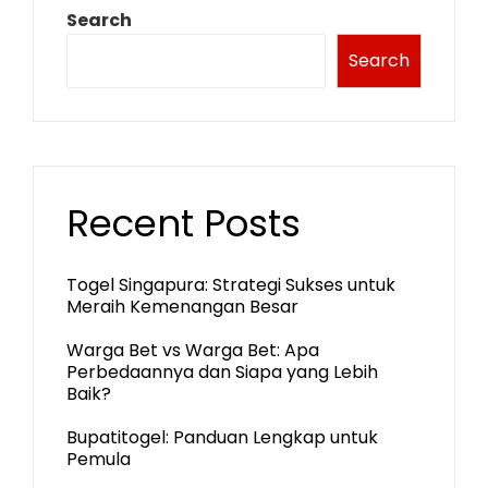
Search
Search
Recent Posts
Togel Singapura: Strategi Sukses untuk
Meraih Kemenangan Besar
Warga Bet vs Warga Bet: Apa
Perbedaannya dan Siapa yang Lebih
Baik?
Bupatitogel: Panduan Lengkap untuk
Pemula