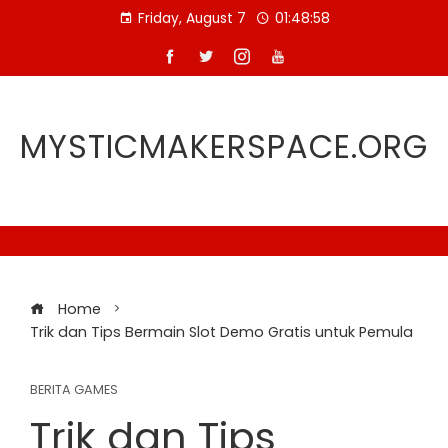
Skip
Friday, August 7
01:48:59
to
content
MYSTICMAKERSPACE.ORG
Home
Trik dan Tips Bermain Slot Demo Gratis untuk Pemula
BERITA GAMES
Trik dan Tips