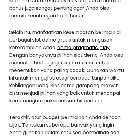
Mengerti cara kerja paylines dan cara memicu
bonus juga sangat penting agar Anda bisa
meraih keuntungan lebih besar.
Selain itu, manfaatkan kesempatan bermain di
berbagai slot demo gratis untuk mengasah
keterampilan Anda.
demo pragmatic play
Dengan banyaknya pilihan slot demo, Anda bisa
mencoba berbagai jenis permainan untuk
menemukan yang paling cocok. Gunakan waktu
ini untuk menguji strategi berbeda tanpa risiko
kehilangan uang. Slot demo gampang maxwin
bisa menjadi pilihan yang baik untuk mencapai
kemenangan maksimal sambil berlatih.
Terakhir, atur budget permainan Anda dengan
bijak. Tentukan seberapa banyak yang ingin
Anda gunakan dalam satu sesi permainan dan