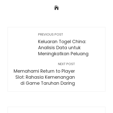
PREVIOUS POST
Keluaran Togel China:
Analisis Data untuk
Meningkatkan Peluang
NEXT POST
Memahami Return to Player
Slot: Rahasia Kemenangan
di Game Taruhan Daring