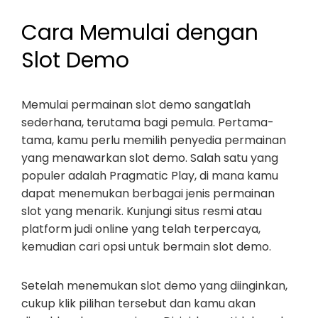
Cara Memulai dengan
Slot Demo
Memulai permainan slot demo sangatlah
sederhana, terutama bagi pemula. Pertama-
tama, kamu perlu memilih penyedia permainan
yang menawarkan slot demo. Salah satu yang
populer adalah Pragmatic Play, di mana kamu
dapat menemukan berbagai jenis permainan
slot yang menarik. Kunjungi situs resmi atau
platform judi online yang telah terpercaya,
kemudian cari opsi untuk bermain slot demo.
Setelah menemukan slot demo yang diinginkan,
cukup klik pilihan tersebut dan kamu akan