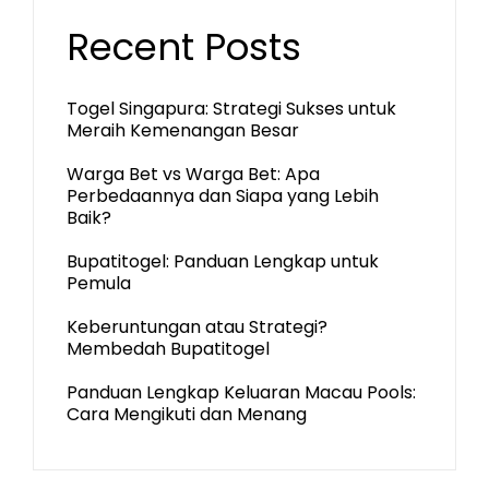
Recent Posts
Togel Singapura: Strategi Sukses untuk
Meraih Kemenangan Besar
Warga Bet vs Warga Bet: Apa
Perbedaannya dan Siapa yang Lebih
Baik?
Bupatitogel: Panduan Lengkap untuk
Pemula
Keberuntungan atau Strategi?
Membedah Bupatitogel
Panduan Lengkap Keluaran Macau Pools:
Cara Mengikuti dan Menang