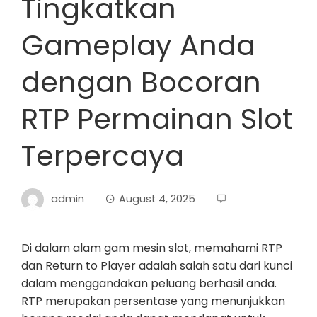
Tingkatkan
Gameplay Anda
dengan Bocoran
RTP Permainan Slot
Terpercaya
admin
August 4, 2025
Di dalam alam gam mesin slot, memahami RTP
dan Return to Player adalah salah satu dari kunci
dalam menggandakan peluang berhasil anda.
RTP merupakan persentase yang menunjukkan