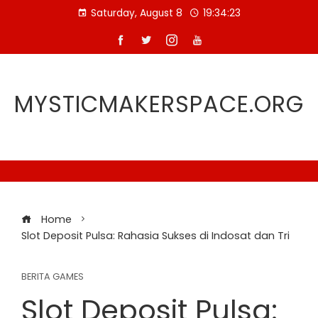
Skip
Saturday, August 8
19:34:24
to
content
MYSTICMAKERSPACE.ORG
Home
Slot Deposit Pulsa: Rahasia Sukses di Indosat dan Tri
BERITA GAMES
Slot Deposit Pulsa: