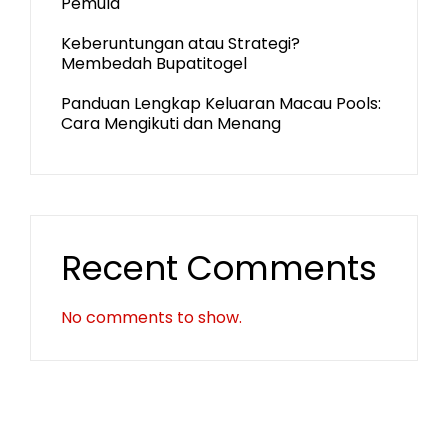
Pemula
Keberuntungan atau Strategi?
Membedah Bupatitogel
Panduan Lengkap Keluaran Macau Pools:
Cara Mengikuti dan Menang
Recent Comments
No comments to show.