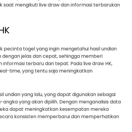
aat mengikuti live draw dan informasi terbarukan
 HK
k pecinta togel yang ingin mengetahui hasil undian
kan dengan jelas dan cepat, sehingga memberi
nformasi terbaru dan tepat. Pada live draw HK,
eal-time, yang tentu saja meningkatkan
asil undian yang lalu, yang dapat digunakan sebagai
ngka yang akan dipilih. Dengan menganalisis data
reka dapat meningkatkan kesempatan mereka
uk secara konsisten memperbarui dan memperhatikan