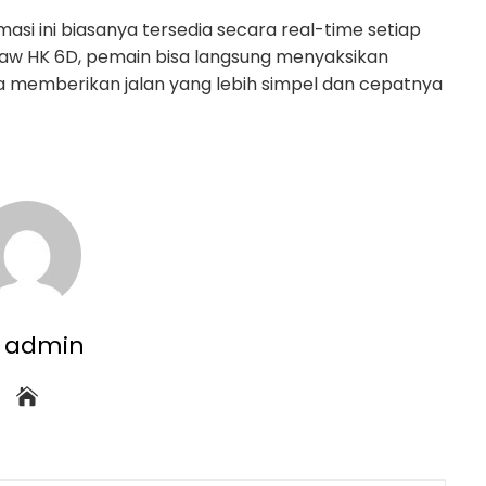
asi ini biasanya tersedia secara real-time setiap
raw HK 6D, pemain bisa langsung menyaksikan
a memberikan jalan yang lebih simpel dan cepatnya
 admin