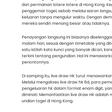
dari permainan lotere lotere di Hong Kong. Ke
penggemar togel, sebab melalui siaran langs
keluaran tanpa mengulur waktu. Dengan demi
mereka sendiri menang besar atau tidaknya.
Penayangan langsung ini biasanya diselengga
malam hari, sesuai dengan timetable yang dite
satu istilah kata kunci yang banyak dicari, 
terkini tentang pengundian. Hal ini menawark
penontonnya.
Di samping itu, live draw HK turut menawarka
Melalui mengakses live draw hk 6d, para pe
pengeluaran hk dalam format enam digit, ya
diminati. Memanfaatkan live draw HK adalah m
undian togel di Hong Kong.