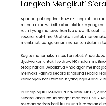
Langkah Mengikuti Siar
Agar bergabung live draw HK, langkah pertam
menemukan website atau platform yang mena
resmi yang menawarkan live draw HK saat ini
secara real-time. Usahakan untuk menemuka
menikmati pengalaman menonton dalam situ
Begitu menemukan situs tersebut, Anda dapat
dijadwalkan untuk live draw HK malam ini. Bia
tetap harian. Sebaiknya Anda agar melihat 
menyaksikannya secara langsung secara real
kehilangan hasil tersebut yang ingin Anda ikuti
Di samping itu mengikuti live draw HK 6D, And
secara langsung. Ini sangat manfaat untuk An
memanfaatkan hasil itu itu untuk ramalan di 