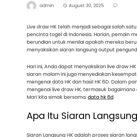
admin
August 30, 2025
Live draw HK telah menjadi sebagai salah satu
pencinta togel di Indonesia. Harian, pemain 
berundian untuk menilai apakah mereka beru
menyaksikan siaran langsung output pengundi
Hari ini, Anda dapat menyaksikan live draw HK
siaran malam ini juga menyediakan kesempa
mengenai data HK dan hasil HK 6D. Dalam pan
mengenai live draw HK, termasuk bagaimana car
Mari kita simak bersama.
data hk 6d
Apa Itu Siaran Langsun
Siaran Langsung HK adalah proses siaran la