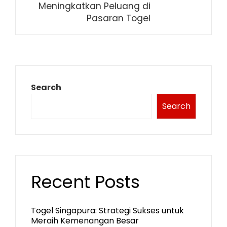
Meningkatkan Peluang di
Pasaran Togel
Search
Search
Recent Posts
Togel Singapura: Strategi Sukses untuk
Meraih Kemenangan Besar