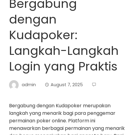
Bergabung
dengan
Kudapoker:
Langkah-Langkah
Login yang Praktis
admin
August 7, 2025
Bergabung dengan Kudapoker merupakan
langkah yang menarik bagi para penggemar
permainan poker online. Platform ini
menawarkan berbagai permainan yang menarik