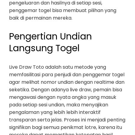
pengeluaran dan hasilnya di setiap sesi,
penggemar togel bisa membuat pilihan yang
baik di permainan mereka.
Pengertian Undian
Langsung Togel
Live Draw Toto adalah satu metode yang
memfasilitasi para penjudi dan penggemar togel
agar melihat nomor undian dengan realtime dan
seketika. Dengan adanya live draw, pemain bisa
mengawasi dengan nyata angka yang masuk
pada setiap sesi undian, maka menyajikan
pengalaman yang lebih lebih interaktif
transparan serta jelas. Proses ini menjadi penting
signifikan bagi semua penikmat lotre, karena itu
mereka dapat memastikan ketepatan hasil