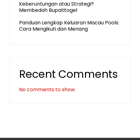
Keberuntungan atau Strategi?
Membedah Bupatitogel
Panduan Lengkap Keluaran Macau Pools:
Cara Mengikuti dan Menang
Recent Comments
No comments to show.