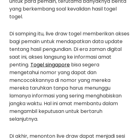
untuk para pemain, terutama banyaknya berita
yang berkembang soal kevalidan hasil togel
togel.
Di samping itu, live draw togel memberikan akses
bagi pemain untuk mendapatkan data update
tentang hasil pengundian. Di era zaman digital
saat ini, akses langsung ke informasi amat
penting.
Togel singapore
bisa segera
mengetahui nomor yang dapat dan
mencocokkannya di nomor yang mereka
mereka taruhkan tanpa harus menunggu
lamanya informasi yang sering menghabiskan
jangka waktu. Hal ini amat membantu dalam
mengambil keputusan untuk bertaruh
selanjutnya.
Di akhir, menonton live draw dapat menjadi sesi