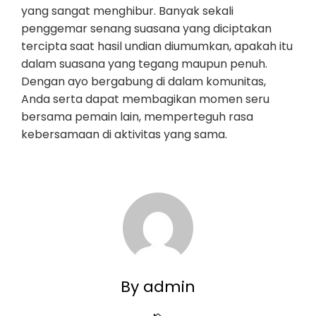
yang sangat menghibur. Banyak sekali
penggemar senang suasana yang diciptakan
tercipta saat hasil undian diumumkan, apakah itu
dalam suasana yang tegang maupun penuh.
Dengan ayo bergabung di dalam komunitas,
Anda serta dapat membagikan momen seru
bersama pemain lain, memperteguh rasa
kebersamaan di aktivitas yang sama.
By admin