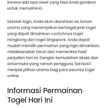
karena ada opsi reset yang bisa Anda gunakan
untuk memulihkan.
Setelah login, Anda akan diarahkan ke laman
utama yang menampilkan berbagai jenis togel
yang dapat dimainkan, contohnya togel
Hongkong dan togel Singapore. Anda dapat
mudah memilih permainan yang ingin dimainkan,
melaksanakan taruh dan memeriksa hasil
perjudian hari ini. Dengan kemudahan akses dan
antarmuka yang ramah pengguna, Satria4D
menjadi pilihan utama bagi para pecinta togel
online.
Informasi Permainan
Togel Hari Ini