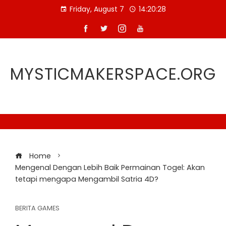
Skip
Friday, August 7
14:20:28
to
content
MYSTICMAKERSPACE.ORG
Home
Mengenal Dengan Lebih Baik Permainan Togel: Akan
tetapi mengapa Mengambil Satria 4D?
BERITA GAMES