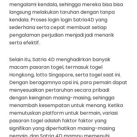
mengalami kendala, sehingga mereka bisa bisa
langsung melakukan taruhan dengan tanpa
kendala. Proses login login Satria4D yang
sederhana serta cepat membuat setiap
pengalaman perjudian menjadi jadi menarik
serta efektif.
Selain itu, Satria 4D menghadirkan banyak
macam pasaran togel, termasuk togel
Hongkong, lotto Singapore, serta togel saat ini.
Dengan beragamnya opsi ini, para pemain dapat
menyesuaikan pertaruhan secara pribadi
dengan keinginan masing-masing, sehingga
menambah kesempatan untuk menang. Ketika
memutuskan platform untuk bermain, variasi
pasaran togel adalah faktor faktor yang
signifikan yang diperhatikan masing-masing
pemain, dan Satria 4D mampu memenuhi