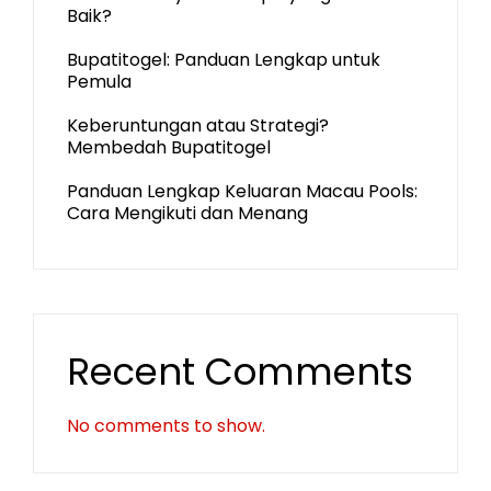
Baik?
Bupatitogel: Panduan Lengkap untuk
Pemula
Keberuntungan atau Strategi?
Membedah Bupatitogel
Panduan Lengkap Keluaran Macau Pools:
Cara Mengikuti dan Menang
Recent Comments
No comments to show.