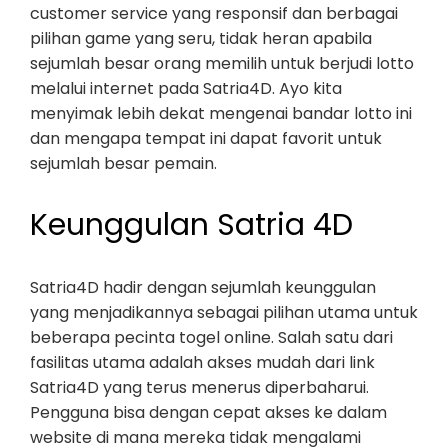
customer service yang responsif dan berbagai
pilihan game yang seru, tidak heran apabila
sejumlah besar orang memilih untuk berjudi lotto
melalui internet pada Satria4D. Ayo kita
menyimak lebih dekat mengenai bandar lotto ini
dan mengapa tempat ini dapat favorit untuk
sejumlah besar pemain.
Keunggulan Satria 4D
Satria4D hadir dengan sejumlah keunggulan
yang menjadikannya sebagai pilihan utama untuk
beberapa pecinta togel online. Salah satu dari
fasilitas utama adalah akses mudah dari link
Satria4D yang terus menerus diperbaharui.
Pengguna bisa dengan cepat akses ke dalam
website di mana mereka tidak mengalami