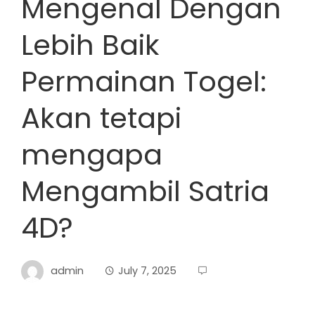
Mengenal Dengan
Lebih Baik
Permainan Togel:
Akan tetapi
mengapa
Mengambil Satria
4D?
admin
July 7, 2025