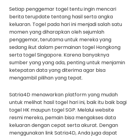
Setiap penggemar togel tentu ingin mencari
berita terupdate tentang hasil serta angka
keluaran. Togel pada hari ini menjadi salah satu
momen yang diharapkan oleh sejumlah
penggemar, terutama untuk mereka yang
sedang ikut dalam permainan togel Hongkong
serta togel Singapore. Karena banyaknya
sumber yang yang ada, penting untuk menjamin
ketepatan data yang diterima agar bisa
mengambil pilihan yang tepat.
Satria4D menawarkan platform yang mudah
untuk melihat hasil togel hari ini, baik itu baik bagi
togel HK maupun togel SGP. Melalui website
resmi mereka, pemain bisa mengakses data
keluaran dengan cepat serta akurat. Dengan
menggunakan link Satria4D, Anda juga dapat