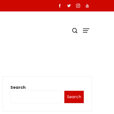
Search
Search