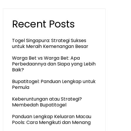
Recent Posts
Togel Singapura: Strategi Sukses
untuk Meraih Kemenangan Besar
Warga Bet vs Warga Bet: Apa
Perbedaannya dan Siapa yang Lebih
Baik?
Bupatitogel: Panduan Lengkap untuk
Pemula
Keberuntungan atau Strategi?
Membedah Bupatitogel
Panduan Lengkap Keluaran Macau
Pools: Cara Mengikuti dan Menang