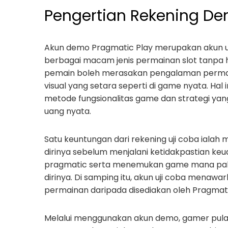
Pengertian Rekening D
Akun demo Pragmatic Play merupakan akun 
berbagai macam jenis permainan slot tanpa h
pemain boleh merasakan pengalaman permaina
visual yang setara seperti di game nyata. 
metode fungsionalitas game dan strategi yan
uang nyata.
Satu keuntungan dari rekening uji coba ialah
dirinya sebelum menjalani ketidakpastian k
pragmatic serta menemukan game mana palin
dirinya. Di samping itu, akun uji coba menawa
permainan daripada disediakan oleh Pragmati
Melalui menggunakan akun demo, gamer pula da