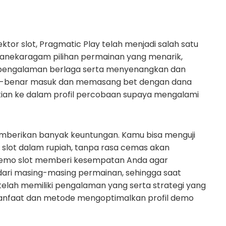
tor slot, Pragmatic Play telah menjadi salah satu
 anekaragam pilihan permainan yang menarik,
 pengalaman berlaga serta menyenangkan dan
ar-benar masuk dan memasang bet dengan dana
tian ke dalam profil percobaan supaya mengalami
berikan banyak keuntungan. Kamu bisa menguji
 slot dalam rupiah, tanpa rasa cemas akan
fil demo slot memberi kesempatan Anda agar
l dari masing-masing permainan, sehingga saat
elah memiliki pengalaman yang serta strategi yang
m manfaat dan metode mengoptimalkan profil demo