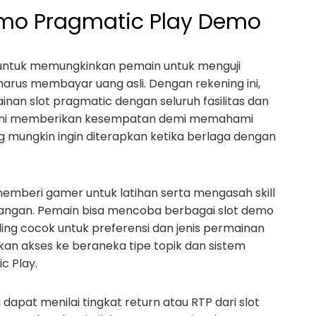
emo Pragmatic Play Demo
untuk memungkinkan pemain untuk menguji
arus membayar uang asli. Dengan rekening ini,
n slot pragmatic dengan seluruh fasilitas dan
Hal ini memberikan kesempatan demi memahami
g mungkin ingin diterapkan ketika berlaga dengan
 memberi gamer untuk latihan serta mengasah skill
euangan. Pemain bisa mencoba berbagai slot demo
g cocok untuk preferensi dan jenis permainan
rkan akses ke beraneka tipe topik dan sistem
c Play.
pat menilai tingkat return atau RTP dari slot